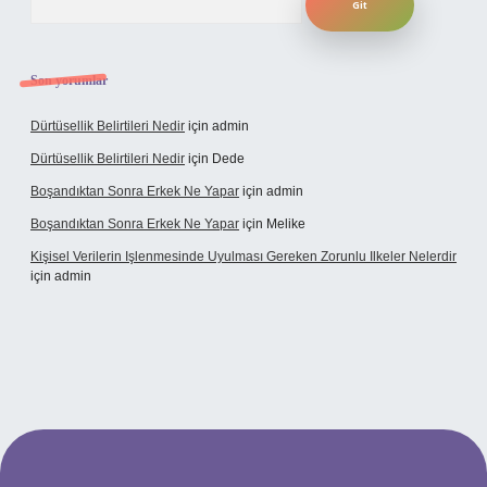
Son yorumlar
Dürtüsellik Belirtileri Nedir
için
admin
Dürtüsellik Belirtileri Nedir
için
Dede
Boşandıktan Sonra Erkek Ne Yapar
için
admin
Boşandıktan Sonra Erkek Ne Yapar
için
Melike
Kişisel Verilerin Işlenmesinde Uyulması Gereken Zorunlu Ilkeler Nelerdir
için
admin
et