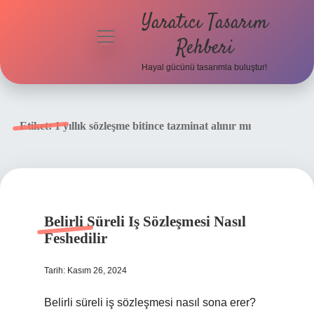
Yaratıcı Tasarım
menüyü
Rehberi
aç
Hayal gücünü tasarımla buluştur!
Anasayfa
Gizlilik
Etiket:
1 yıllık sözleşme bitince tazminat alınır mı
Politikası
Yasal Uyarı
Hakkımızda
Belirli Süreli Iş Sözleşmesi Nasıl
Feshedilir
Tarih: Kasım 26, 2024
Belirli süreli iş sözleşmesi nasıl sona erer?