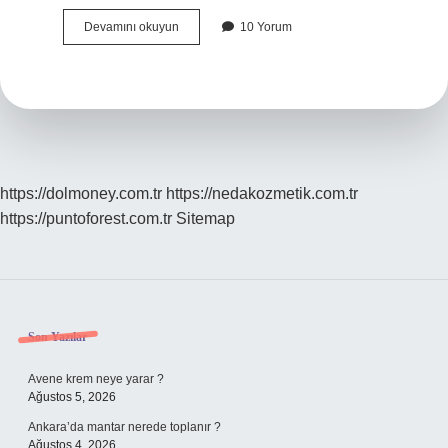
Belirli
Devamını okuyun
10 Yorum
Süreli
Iş
Sözleşmesi
Nasıl
Feshedilir
https://dolmoney.com.tr
https://nedakozmetik.com.tr
https://puntoforest.com.tr
Sitemap
Sidebar
Son Yazılar
Avene krem neye yarar ?
Ağustos 5, 2026
Ankara’da mantar nerede toplanır ?
Ağustos 4, 2026