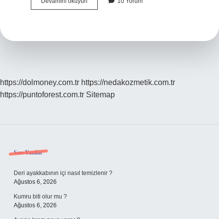
Ciğerden
Devamını okuyun
10 Yorum
Kuru
Öksürük
Neden
Olur
https://dolmoney.com.tr
https://nedakozmetik.com.tr
https://puntoforest.com.tr
Sitemap
Sidebar
Son Yazılar
Deri ayakkabının içi nasıl temizlenir ?
Ağustos 6, 2026
Kumru biti olur mu ?
Ağustos 6, 2026