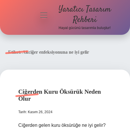
Yaratıcı Tasarım
menüyü
Rehberi
aç
Hayal gücünü tasarımla buluştur!
Anasayfa
Gizlilik
Etiket:
Akciğer enfeksiyonuna ne iyi gelir
Politikası
Yasal Uyarı
Hakkımızda
Ciğerden Kuru Öksürük Neden
Olur
Tarih: Kasım 26, 2024
Ciğerden gelen kuru öksürüğe ne iyi gelir?