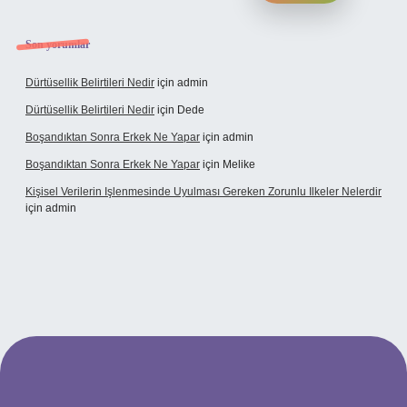
Son yorumlar
Dürtüsellik Belirtileri Nedir
için
admin
Dürtüsellik Belirtileri Nedir
için
Dede
Boşandıktan Sonra Erkek Ne Yapar
için
admin
Boşandıktan Sonra Erkek Ne Yapar
için
Melike
Kişisel Verilerin Işlenmesinde Uyulması Gereken Zorunlu Ilkeler Nelerdir
için
admin
ilbet