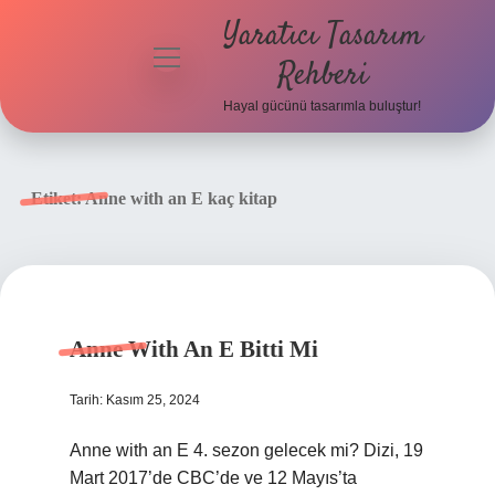
Yaratıcı Tasarım
menüyü
Rehberi
aç
Hayal gücünü tasarımla buluştur!
Anasayfa
Gizlilik
Etiket:
Anne with an E kaç kitap
Politikası
Yasal Uyarı
Hakkımızda
Anne With An E Bitti Mi
Tarih: Kasım 25, 2024
Anne with an E 4. sezon gelecek mi? Dizi, 19
Mart 2017’de CBC’de ve 12 Mayıs’ta