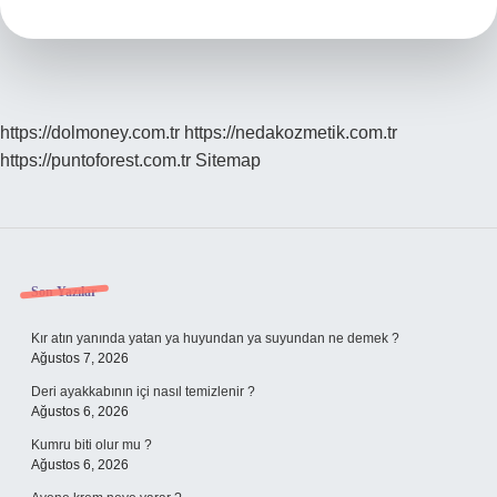
E
Bitti
Mi
https://dolmoney.com.tr
https://nedakozmetik.com.tr
https://puntoforest.com.tr
Sitemap
Sidebar
Son Yazılar
Kır atın yanında yatan ya huyundan ya suyundan ne demek ?
Ağustos 7, 2026
Deri ayakkabının içi nasıl temizlenir ?
Ağustos 6, 2026
Kumru biti olur mu ?
Ağustos 6, 2026