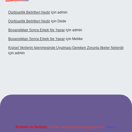
Son yorumlar
Dürtüsellik Belirtileri Nedir
için
admin
Dürtüsellik Belirtileri Nedir
için
Dede
Boşandıktan Sonra Erkek Ne Yapar
için
admin
Boşandıktan Sonra Erkek Ne Yapar
için
Melike
Kişisel Verilerin Işlenmesinde Uyulması Gereken Zorunlu Ilkeler Nelerdir
için
admin
et
Reklam ve İletişim:
E-mail:
backlinkpaneli@gmail.com
Teams: