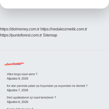
E
Bitti
Mi
https://dolmoney.com.tr
https://nedakozmetik.com.tr
https://puntoforest.com.tr
Sitemap
Sidebar
Son Yazılar
Vites boşa nasıl alınır ?
Ağustos 9, 2026
Kır atın yanında yatan ya huyundan ya suyundan ne demek ?
Ağustos 7, 2026
Deri ayakkabının içi nasıl temizlenir ?
Ağustos 6, 2026