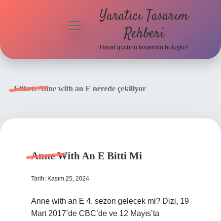
Yaratıcı Tasarım
menüyü
Rehberi
aç
Hayal gücünü tasarımla buluştur!
Anasayfa
Gizlilik
Etiket:
Anne with an E nerede çekiliyor
Politikası
Yasal Uyarı
Hakkımızda
Anne With An E Bitti Mi
Tarih: Kasım 25, 2024
Anne with an E 4. sezon gelecek mi? Dizi, 19
Mart 2017’de CBC’de ve 12 Mayıs’ta