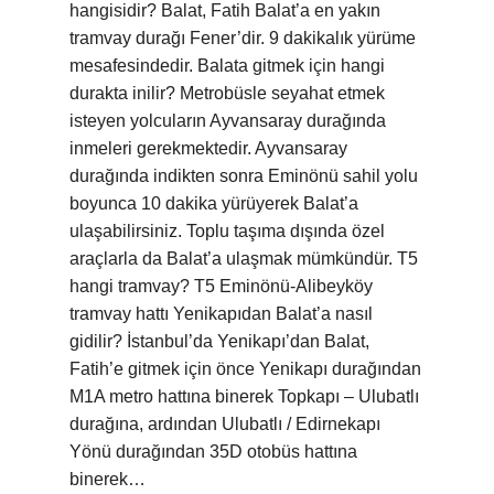
hangisidir? Balat, Fatih Balat’a en yakın
tramvay durağı Fener’dir. 9 dakikalık yürüme
mesafesindedir. Balata gitmek için hangi
durakta inilir? Metrobüsle seyahat etmek
isteyen yolcuların Ayvansaray durağında
inmeleri gerekmektedir. Ayvansaray
durağında indikten sonra Eminönü sahil yolu
boyunca 10 dakika yürüyerek Balat’a
ulaşabilirsiniz. Toplu taşıma dışında özel
araçlarla da Balat’a ulaşmak mümkündür. T5
hangi tramvay? T5 Eminönü-Alibeyköy
tramvay hattı Yenikapıdan Balat’a nasıl
gidilir? İstanbul’da Yenikapı’dan Balat,
Fatih’e gitmek için önce Yenikapı durağından
M1A metro hattına binerek Topkapı – Ulubatlı
durağına, ardından Ulubatlı / Edirnekapı
Yönü durağından 35D otobüs hattına
binerek…