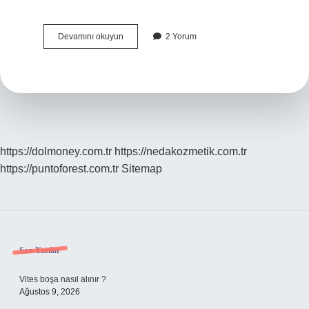
Balata
Devamını okuyun
2 Yorum
Hangi
Tramvay
Gider
https://dolmoney.com.tr
https://nedakozmetik.com.tr
https://puntoforest.com.tr
Sitemap
Sidebar
Son Yazılar
Vites boşa nasıl alınır ?
Ağustos 9, 2026