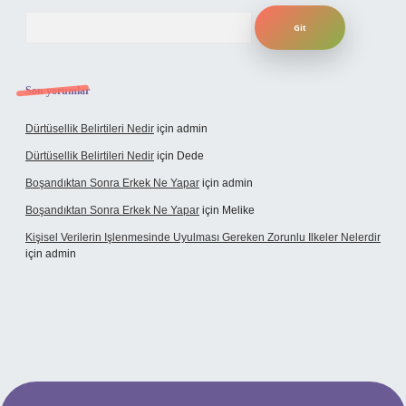
Arama
Son yorumlar
Dürtüsellik Belirtileri Nedir
için
admin
Dürtüsellik Belirtileri Nedir
için
Dede
Boşandıktan Sonra Erkek Ne Yapar
için
admin
Boşandıktan Sonra Erkek Ne Yapar
için
Melike
Kişisel Verilerin Işlenmesinde Uyulması Gereken Zorunlu Ilkeler Nelerdir
için
admin
et