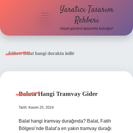
Yaratıcı Tasarım
menüyü
Rehberi
aç
Hayal gücünü tasarımla buluştur!
Anasayfa
Gizlilik
Etiket:
Balat hangi durakta inilir
Politikası
Yasal Uyarı
Hakkımızda
Balata Hangi Tramvay Gider
Tarih: Kasım 25, 2024
Balat hangi tramvay durağında? Balat, Fatih
Bölgesi’nde Balat’a en yakın tramvay durağı