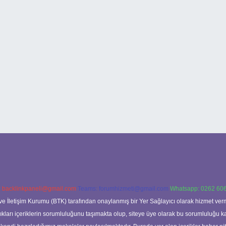
:
backlinkpaneli@gmail.com
Teams:
forumhizmeti@gmail.com
Whatsapp: 0262 606
ve İletişim Kurumu (BTK) tarafından onaylanmış bir Yer Sağlayıcı olarak hizmet verm
rı içeriklerin sorumluluğunu taşımakta olup, siteye üye olarak bu sorumluluğu kabul