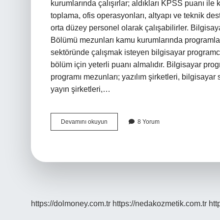
kurumlarında çalışırlar; aldıkları KPSS puanı ile k
toplama, ofis operasyonları, altyapı ve teknik de
orta düzey personel olarak çalışabilirler. Bilgisa
Bölümü mezunları kamu kurumlarında programlama
sektöründe çalışmak isteyen bilgisayar programcıl
bölüm için yeterli puanı almalıdır. Bilgisayar pr
programı mezunları; yazılım şirketleri, bilgisayar sa
yayın şirketleri,…
Bilgisayar
Devamını okuyun
8 Yorum
Programcısı
Belediyede
Çalışabilir
Mi
https://dolmoney.com.tr
https://nedakozmetik.com.tr
htt