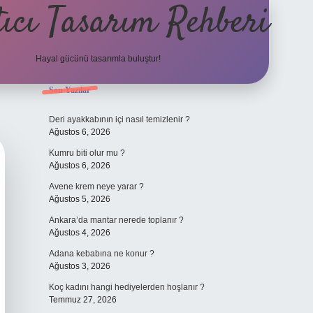
ıcı Tasarım Rehberi
Hayal gücünü tasarımla buluştur!
Sidebar
Son Yazılar
ilbet
Deri ayakkabının içi nasıl temizlenir ?
Ağustos 6, 2026
Kumru biti olur mu ?
Ağustos 6, 2026
Avene krem neye yarar ?
Ağustos 5, 2026
Ankara’da mantar nerede toplanır ?
Ağustos 4, 2026
Adana kebabına ne konur ?
Ağustos 3, 2026
Koç kadını hangi hediyelerden hoşlanır ?
Temmuz 27, 2026