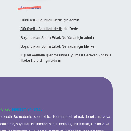
Son yorumlar
Dürtüsellik Belirtileri Nedir
için
admin
Dürtüsellik Belirtileri Nedir
için
Dede
Boşandıktan Sonra Erkek Ne Yapar
için
admin
Boşandıktan Sonra Erkek Ne Yapar
için
Melike
Kişisel Verilerin Işlenmesinde Uyulması Gereken Zorunlu
Ilkeler Nelerdir
için
admin
 0 726
Telegram: @karabul
ektedir. Bu nedenle, sitedeki içerikleri proaktif olarak denetleme veya
 etmiş sayılırlar. Bu internet sitesi, herhangi bir marka, kurum veya