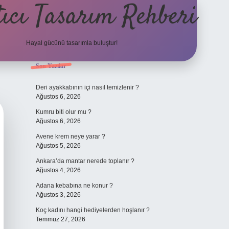
ıcı Tasarım Rehberi
Hayal gücünü tasarımla buluştur!
Sidebar
Son Yazılar
ilbet
Deri ayakkabının içi nasıl temizlenir ?
Ağustos 6, 2026
Kumru biti olur mu ?
Ağustos 6, 2026
Avene krem neye yarar ?
Ağustos 5, 2026
Ankara’da mantar nerede toplanır ?
Ağustos 4, 2026
Adana kebabına ne konur ?
Ağustos 3, 2026
Koç kadını hangi hediyelerden hoşlanır ?
Temmuz 27, 2026