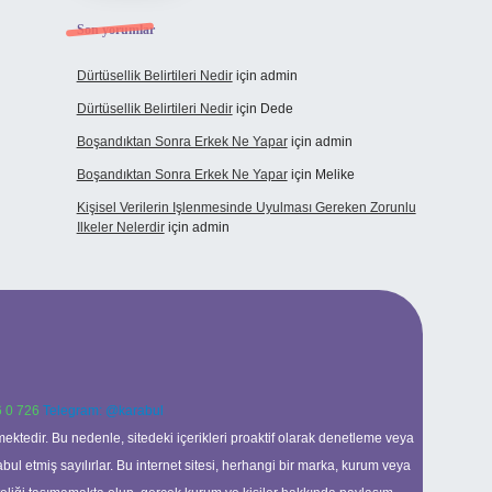
Son yorumlar
Dürtüsellik Belirtileri Nedir
için
admin
Dürtüsellik Belirtileri Nedir
için
Dede
Boşandıktan Sonra Erkek Ne Yapar
için
admin
Boşandıktan Sonra Erkek Ne Yapar
için
Melike
Kişisel Verilerin Işlenmesinde Uyulması Gereken Zorunlu
Ilkeler Nelerdir
için
admin
 0 726
Telegram: @karabul
ektedir. Bu nedenle, sitedeki içerikleri proaktif olarak denetleme veya
 etmiş sayılırlar. Bu internet sitesi, herhangi bir marka, kurum veya