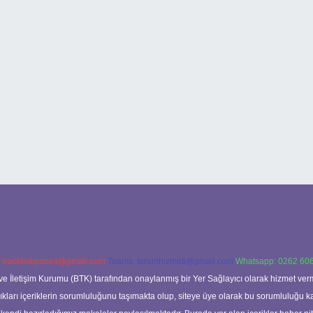
:
backlinkpaneli@gmail.com
Teams:
forumhizmeti@gmail.com
Whatsapp: 0262 606
ve İletişim Kurumu (BTK) tarafından onaylanmış bir Yer Sağlayıcı olarak hizmet verm
rı içeriklerin sorumluluğunu taşımakta olup, siteye üye olarak bu sorumluluğu kabul