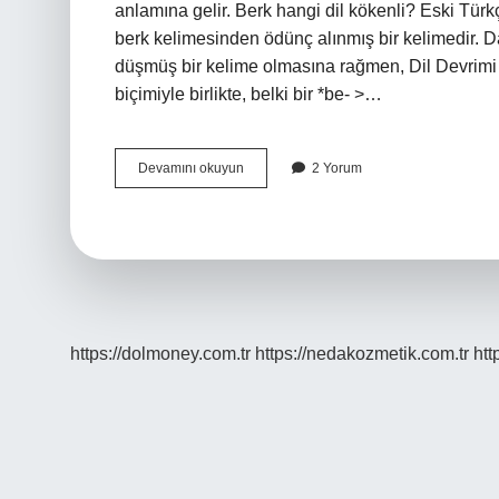
anlamına gelir. Berk hangi dil kökenli? Eski Tür
berk kelimesinden ödünç alınmış bir kelimedir. D
düşmüş bir kelime olmasına rağmen, Dil Devrimi 
biçimiyle birlikte, belki bir *be- >…
Berk
Devamını okuyun
2 Yorum
Arap
Ismi
Mi
https://dolmoney.com.tr
https://nedakozmetik.com.tr
htt