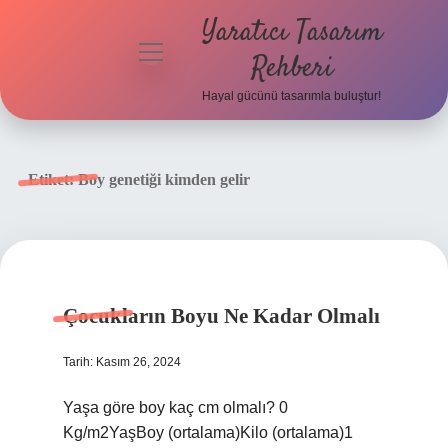
Yaratıcı Tasarım
menüyü
Rehberi
aç
Hayal gücünü tasarımla buluştur!
Anasayfa
Gizlilik
Etiket:
Boy genetiği kimden gelir
Politikası
Yasal Uyarı
Hakkımızda
Çocukların Boyu Ne Kadar Olmalı
Tarih: Kasım 26, 2024
Yaşa göre boy kaç cm olmalı? 0
Kg/m2YaşBoy (ortalama)Kilo (ortalama)1