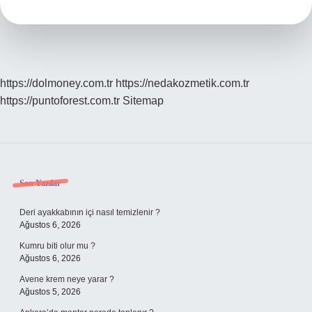
Kadar
Olmalı
https://dolmoney.com.tr
https://nedakozmetik.com.tr
https://puntoforest.com.tr
Sitemap
Sidebar
Son Yazılar
Deri ayakkabının içi nasıl temizlenir ?
Ağustos 6, 2026
Kumru biti olur mu ?
Ağustos 6, 2026
Avene krem neye yarar ?
Ağustos 5, 2026