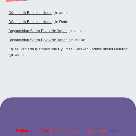
Son yorumlar
Dürtüsellik Belirtileri Nedir
için
admin
Dürtüsellik Belirtileri Nedir
için
Dede
Boşandıktan Sonra Erkek Ne Yapar
için
admin
Boşandıktan Sonra Erkek Ne Yapar
için
Melike
Kişisel Verilerin Işlenmesinde Uyulması Gereken Zorunlu Ilkeler Nelerdir
için
admin
et
Reklam ve İletişim:
E-mail:
backlinkpaneli@gmail.com
Teams: