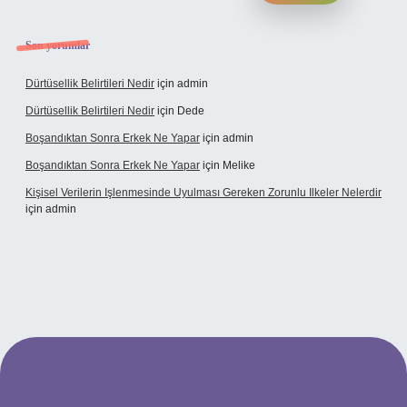
Son yorumlar
Dürtüsellik Belirtileri Nedir
için
admin
Dürtüsellik Belirtileri Nedir
için
Dede
Boşandıktan Sonra Erkek Ne Yapar
için
admin
Boşandıktan Sonra Erkek Ne Yapar
için
Melike
Kişisel Verilerin Işlenmesinde Uyulması Gereken Zorunlu Ilkeler Nelerdir
için
admin
et