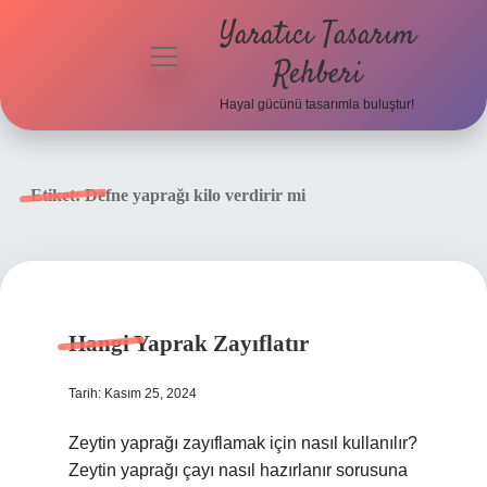
Yaratıcı Tasarım
menüyü
Rehberi
aç
Hayal gücünü tasarımla buluştur!
Anasayfa
Gizlilik
Etiket:
Defne yaprağı kilo verdirir mi
Politikası
Yasal Uyarı
Hakkımızda
Hangi Yaprak Zayıflatır
Tarih: Kasım 25, 2024
Zeytin yaprağı zayıflamak için nasıl kullanılır?
Zeytin yaprağı çayı nasıl hazırlanır sorusuna