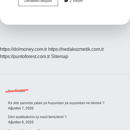
Hangi
Devamını okuyun
2 Yorum
Yaprak
Zayıflatır
https://dolmoney.com.tr
https://nedakozmetik.com.tr
https://puntoforest.com.tr
Sitemap
Sidebar
Son Yazılar
Kır atın yanında yatan ya huyundan ya suyundan ne demek ?
Ağustos 7, 2026
Deri ayakkabının içi nasıl temizlenir ?
Ağustos 6, 2026