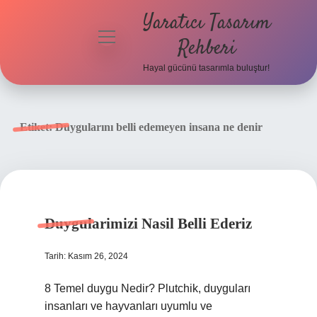
Yaratıcı Tasarım
menüyü
Rehberi
aç
Hayal gücünü tasarımla buluştur!
Anasayfa
Gizlilik
Etiket:
Duygularını belli edemeyen insana ne denir
Politikası
Yasal Uyarı
Hakkımızda
Duygularimizi Nasil Belli Ederiz
Tarih: Kasım 26, 2024
8 Temel duygu Nedir? Plutchik, duyguları
insanları ve hayvanları uyumlu ve