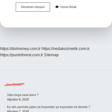
Duygularimizi
Devamını okuyun
Yorum Bırak
Nasil
Belli
Ederiz
https://dolmoney.com.tr
https://nedakozmetik.com.tr
https://puntoforest.com.tr
Sitemap
Sidebar
Son Yazılar
Vites boşa nasıl alınır ?
Ağustos 9, 2026
Kır atın yanında yatan ya huyundan ya suyundan ne demek ?
Ağustos 7, 2026