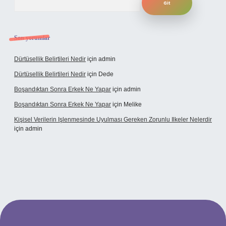
Son yorumlar
Dürtüsellik Belirtileri Nedir
için
admin
Dürtüsellik Belirtileri Nedir
için
Dede
Boşandıktan Sonra Erkek Ne Yapar
için
admin
Boşandıktan Sonra Erkek Ne Yapar
için
Melike
Kişisel Verilerin Işlenmesinde Uyulması Gereken Zorunlu Ilkeler Nelerdir
için
admin
et