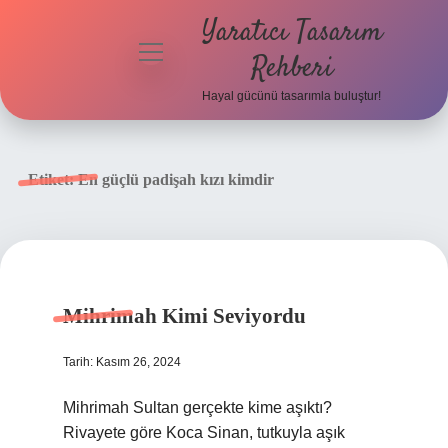
Yaratıcı Tasarım
menüyü
Rehberi
aç
Hayal gücünü tasarımla buluştur!
Anasayfa
Gizlilik
Etiket:
En güçlü padişah kızı kimdir
Politikası
Yasal Uyarı
Hakkımızda
Mihrimah Kimi Seviyordu
Tarih: Kasım 26, 2024
Mihrimah Sultan gerçekte kime aşıktı?
Rivayete göre Koca Sinan, tutkuyla aşık