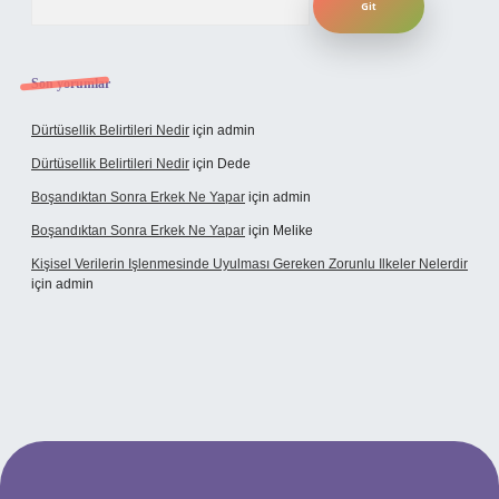
Son yorumlar
Dürtüsellik Belirtileri Nedir
için
admin
Dürtüsellik Belirtileri Nedir
için
Dede
Boşandıktan Sonra Erkek Ne Yapar
için
admin
Boşandıktan Sonra Erkek Ne Yapar
için
Melike
Kişisel Verilerin Işlenmesinde Uyulması Gereken Zorunlu Ilkeler Nelerdir
için
admin
et