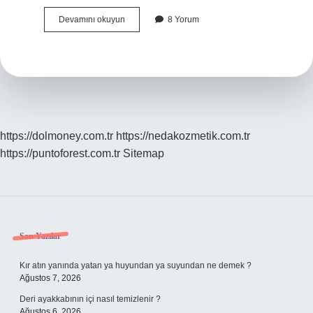
Mihrimah
Devamını okuyun
8 Yorum
Kimi
Seviyordu
https://dolmoney.com.tr
https://nedakozmetik.com.tr
https://puntoforest.com.tr
Sitemap
Sidebar
Son Yazılar
Kır atın yanında yatan ya huyundan ya suyundan ne demek ?
Ağustos 7, 2026
Deri ayakkabının içi nasıl temizlenir ?
Ağustos 6, 2026