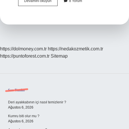
En
Devamını okuyun
8 Yorum
Iyi
Asma
Yaprağı
Nerenin
https://dolmoney.com.tr
https://nedakozmetik.com.tr
https://puntoforest.com.tr
Sitemap
Sidebar
Son Yazılar
Deri ayakkabının içi nasıl temizlenir ?
Ağustos 6, 2026
Kumru biti olur mu ?
Ağustos 6, 2026