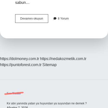
sabun…
Saydam
Devamını okuyun
8 Yorum
Madde
Nedir
10
Tane
Örnek
https://dolmoney.com.tr
https://nedakozmetik.com.tr
https://puntoforest.com.tr
Sitemap
Sidebar
Son Yazılar
Kır atın yanında yatan ya huyundan ya suyundan ne demek ?
Ağustos 7, 2026