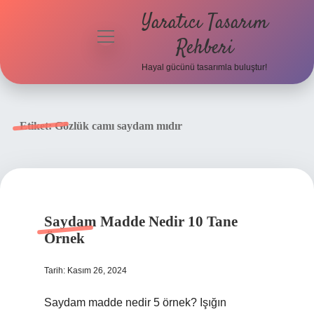
Yaratıcı Tasarım
menüyü
Rehberi
aç
Hayal gücünü tasarımla buluştur!
Anasayfa
Gizlilik
Etiket:
Gözlük camı saydam mıdır
Politikası
Yasal Uyarı
Hakkımızda
Saydam Madde Nedir 10 Tane
Örnek
Tarih: Kasım 26, 2024
Saydam madde nedir 5 örnek? Işığın