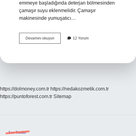
emmeye başladığında deterjan bölmesinden
çamaşır suyu eklenmelidir. Çamaşır
makinesinde yumuşatıcı…
Çamaşır
Devamını okuyun
12 Yorum
Makinesi
3
Göze
Ne
Konur
https://dolmoney.com.tr
https://nedakozmetik.com.tr
https://puntoforest.com.tr
Sitemap
Son Yazılar