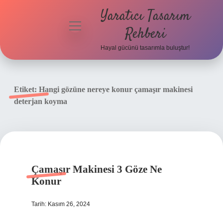
Yaratıcı Tasarım
menüyü
Rehberi
aç
Hayal gücünü tasarımla buluştur!
Anasayfa
Gizlilik
Etiket:
Hangi gözüne nereye konur çamaşır makinesi
Politikası
deterjan koyma
Yasal Uyarı
Hakkımızda
Çamaşır Makinesi 3 Göze Ne
Konur
Tarih: Kasım 26, 2024