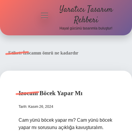
Yaratıcı Tasarım
menüyü
Rehberi
aç
Hayal gücünü tasarımla buluştur!
Anasayfa
Gizlilik
Etiket:
İzocamın ömrü ne kadardır
Politikası
Yasal Uyarı
Hakkımızda
Izocam Böcek Yapar Mı
Tarih: Kasım 26, 2024
Cam yünü böcek yapar mı? Cam yünü böcek
yapar mı sorusunu açıklığa kavuşturalım.