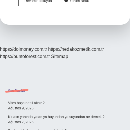
Izocam
Devamını okuyun
Yorum Bırak
Böcek
Yapar
Mı
https://dolmoney.com.tr
https://nedakozmetik.com.tr
https://puntoforest.com.tr
Sitemap
Sidebar
Son Yazılar
Vites boşa nasıl alınır ?
Ağustos 9, 2026
Kır atın yanında yatan ya huyundan ya suyundan ne demek ?
Ağustos 7, 2026