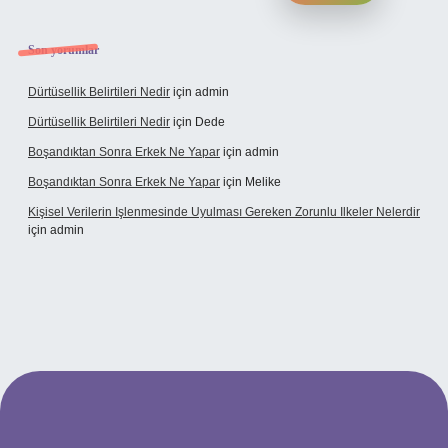
Son yorumlar
Dürtüsellik Belirtileri Nedir
için
admin
Dürtüsellik Belirtileri Nedir
için
Dede
Boşandıktan Sonra Erkek Ne Yapar
için
admin
Boşandıktan Sonra Erkek Ne Yapar
için
Melike
Kişisel Verilerin Işlenmesinde Uyulması Gereken Zorunlu Ilkeler Nelerdir
için
admin
ilbet