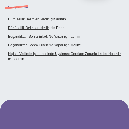
Son yorumlar
Dürtüsellik Belirtileri Nedir
için
admin
Dürtüsellik Belirtileri Nedir
için
Dede
Boşandıktan Sonra Erkek Ne Yapar
için
admin
Boşandıktan Sonra Erkek Ne Yapar
için
Melike
Kişisel Verilerin Işlenmesinde Uyulması Gereken Zorunlu Ilkeler Nelerdir
için
admin
et