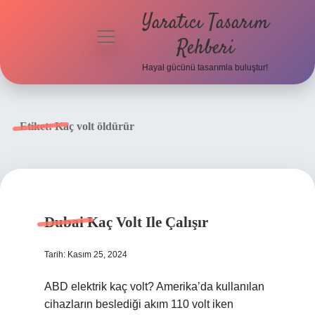
Yaratıcı Tasarım
menüyü
Rehberi
aç
Hayal gücünü tasarımla buluştur!
Anasayfa
Gizlilik
Etiket:
Kaç volt öldürür
Politikası
Yasal Uyarı
Hakkımızda
Dubai Kaç Volt Ile Çalışır
Tarih: Kasım 25, 2024
ABD elektrik kaç volt? Amerika’da kullanılan
cihazların beslediği akım 110 volt iken