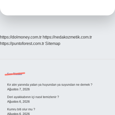
Volt
Ile
Çalışır
https://dolmoney.com.tr
https://nedakozmetik.com.tr
https://puntoforest.com.tr
Sitemap
Sidebar
Son Yazılar
Kır atın yanında yatan ya huyundan ya suyundan ne demek ?
Ağustos 7, 2026
Deri ayakkabının içi nasıl temizlenir ?
Ağustos 6, 2026
Kumru biti olur mu ?
Ağustos 6, 2026