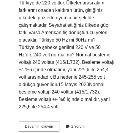
Türkiye’de 220 volttur. Ülkeler arası akım
farklarını ortadan kaldıran ürün, gittiğiniz
ülkedeki prizlerle uyumlu bir şekilde
çalışmaktadır. Seyahat ettiğiniz ülkede güç
farkı varsa Amerikan fiş dönüştürücü yeterli
olacaktır. Türkiye 50 Hz mi 60Hz mi?
Türkiye’de şebeke gerilimi 220 V ve 50
Hz’dir. 240 volt normal mi? Normal besleme
voltajı 240 volttur (415/1.732). Besleme voltajı
+/- %6 içinde olmalıdır, yani 225,6 ile 254,4
volt arasındadır. Bu nedenle 245-255 volt
oldukça güvenlidir.15 Mayıs 2023Normal
besleme voltajı 240 volttur (415/1.732).
Besleme voltajı +/- %6 içinde olmalıdır, yani
225,6 ile 254,4 volt…
Dubai
Devamını okuyun
2 Yorum
Kaç