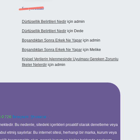
Son yorumlar
Dürtüsellik Belirtileri Nedir
için
admin
Dürtüsellik Belirtileri Nedir
için
Dede
Boşandıktan Sonra Erkek Ne Yapar
için
admin
Boşandıktan Sonra Erkek Ne Yapar
için
Melike
Kişisel Verilerin Işlenmesinde Uyulması Gereken Zorunlu
Ilkeler Nelerdir
için
admin
 0 726
Telegram: @karabul
ektedir. Bu nedenle, sitedeki içerikleri proaktif olarak denetleme veya
 etmiş sayılırlar. Bu internet sitesi, herhangi bir marka, kurum veya