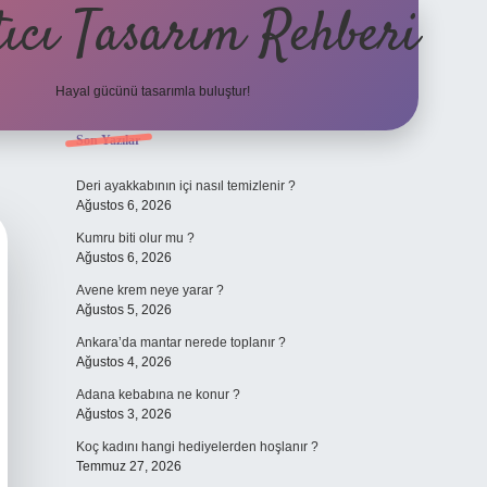
ıcı Tasarım Rehberi
Hayal gücünü tasarımla buluştur!
Sidebar
Son Yazılar
ilbet
Deri ayakkabının içi nasıl temizlenir ?
Ağustos 6, 2026
Kumru biti olur mu ?
Ağustos 6, 2026
Avene krem neye yarar ?
Ağustos 5, 2026
Ankara’da mantar nerede toplanır ?
Ağustos 4, 2026
Adana kebabına ne konur ?
Ağustos 3, 2026
Koç kadını hangi hediyelerden hoşlanır ?
Temmuz 27, 2026