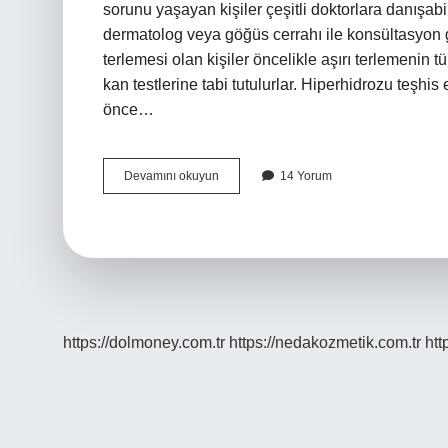
sorunu yaşayan kişiler çeşitli doktorlara danışabil
dermatolog veya göğüs cerrahı ile konsültasyon gere
terlemesi olan kişiler öncelikle aşırı terlemenin 
kan testlerine tabi tutulurlar. Hiperhidrozu teşhis e
önce…
Terleme
Devamını okuyun
14 Yorum
Icin
Hangi
Doktora
Gidilmeli
https://dolmoney.com.tr
https://nedakozmetik.com.tr
htt