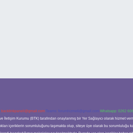
:
backlinkpaneli@gmail.com
Teams:
forumhizmeti@gmail.com
Whatsapp: 0262 606
ve İletişim Kurumu (BTK) tarafından onaylanmış bir Yer Sağlayıcı olarak hizmet verm
rı içeriklerin sorumluluğunu taşımakta olup, siteye üye olarak bu sorumluluğu kabul