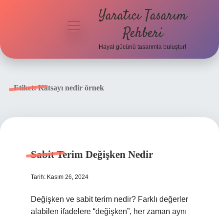
Yaratıcı Tasarım
menüyü
Rehberi
aç
Hayal gücünü tasarımla buluştur!
Anasayfa
Gizlilik
Etiket:
Katsayı nedir örnek
Politikası
Yasal Uyarı
Hakkımızda
Sabit Terim Değişken Nedir
Tarih: Kasım 26, 2024
Değişken ve sabit terim nedir? Farklı değerler
alabilen ifadelere “değişken”, her zaman aynı