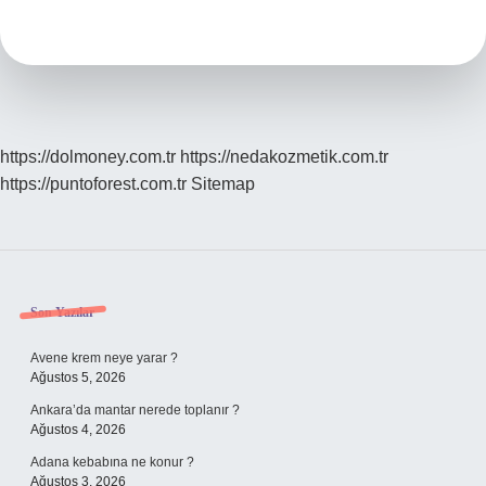
Değişken
Nedir
https://dolmoney.com.tr
https://nedakozmetik.com.tr
https://puntoforest.com.tr
Sitemap
Sidebar
Son Yazılar
Avene krem neye yarar ?
Ağustos 5, 2026
Ankara’da mantar nerede toplanır ?
Ağustos 4, 2026
Adana kebabına ne konur ?
Ağustos 3, 2026