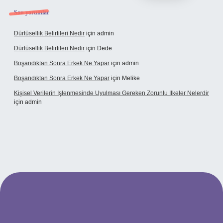
Son yorumlar
Dürtüsellik Belirtileri Nedir
için
admin
Dürtüsellik Belirtileri Nedir
için
Dede
Boşandıktan Sonra Erkek Ne Yapar
için
admin
Boşandıktan Sonra Erkek Ne Yapar
için
Melike
Kişisel Verilerin Işlenmesinde Uyulması Gereken Zorunlu Ilkeler Nelerdir
için
admin
t