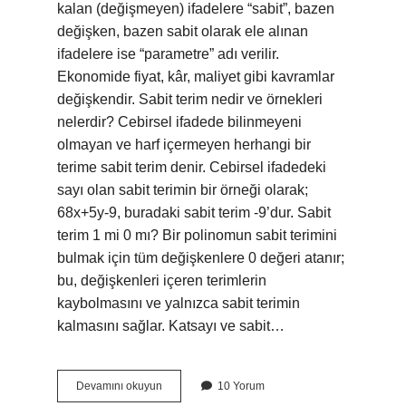
kalan (değişmeyen) ifadelere “sabit”, bazen
değişken, bazen sabit olarak ele alınan
ifadelere ise “parametre” adı verilir.
Ekonomide fiyat, kâr, maliyet gibi kavramlar
değişkendir. Sabit terim nedir ve örnekleri
nelerdir? Cebirsel ifadede bilinmeyeni
olmayan ve harf içermeyen herhangi bir
terime sabit terim denir. Cebirsel ifadedeki
sayı olan sabit terimin bir örneği olarak;
68x+5y-9, buradaki sabit terim -9’dur. Sabit
terim 1 mi 0 mı? Bir polinomun sabit terimini
bulmak için tüm değişkenlere 0 değeri atanır;
bu, değişkenleri içeren terimlerin
kaybolmasını ve yalnızca sabit terimin
kalmasını sağlar. Katsayı ve sabit…
Sabit
Devamını okuyun
10 Yorum
Terim