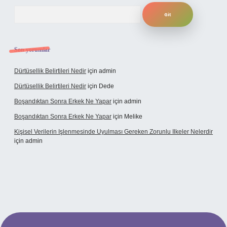
Arama
Son yorumlar
Dürtüsellik Belirtileri Nedir
için
admin
Dürtüsellik Belirtileri Nedir
için
Dede
Boşandıktan Sonra Erkek Ne Yapar
için
admin
Boşandıktan Sonra Erkek Ne Yapar
için
Melike
Kişisel Verilerin Işlenmesinde Uyulması Gereken Zorunlu Ilkeler Nelerdir
için
admin
et