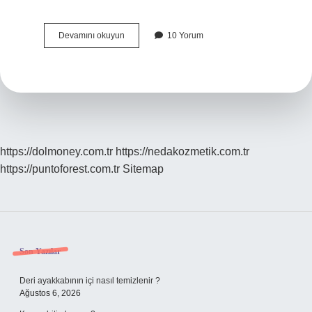
Kim
Devamını okuyun
10 Yorum
Milyoner
Olmak
Ister
Soruları
Kaç
Tl
https://dolmoney.com.tr
https://nedakozmetik.com.tr
https://puntoforest.com.tr
Sitemap
Sidebar
Son Yazılar
Deri ayakkabının içi nasıl temizlenir ?
Ağustos 6, 2026