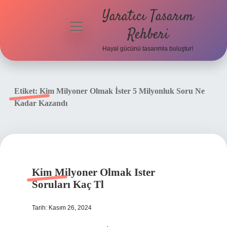
Yaratıcı Tasarım
menüyü
Rehberi
aç
Hayal gücünü tasarımla buluştur!
Anasayfa
Gizlilik
Etiket:
Kim Milyoner Olmak İster 5 Milyonluk Soru Ne
Politikası
Kadar Kazandı
Yasal Uyarı
Hakkımızda
Kim Milyoner Olmak Ister
Soruları Kaç Tl
Tarih: Kasım 26, 2024