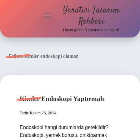
Yaratıcı Tasarım
menüyü
Rehberi
aç
Hayal gücünü tasarımla buluştur!
Anasayfa
Gizlilik
Etiket:
Kimler endoskopi olamaz
Politikası
Yasal Uyarı
Hakkımızda
Kimler Endoskopi Yaptırmalı
Tarih: Kasım 25, 2024
Endoskopi hangi durumlarda gereklidir?
Endoskopi, yemek borusu, onikiparmak