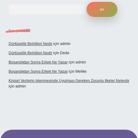
Arama
Son yorumlar
Dürtüsellik Belirtileri Nedir
için
admin
Dürtüsellik Belirtileri Nedir
için
Dede
Boşandıktan Sonra Erkek Ne Yapar
için
admin
Boşandıktan Sonra Erkek Ne Yapar
için
Melike
Kişisel Verilerin Işlenmesinde Uyulması Gereken Zorunlu Ilkeler Nelerdir
için
admin
et