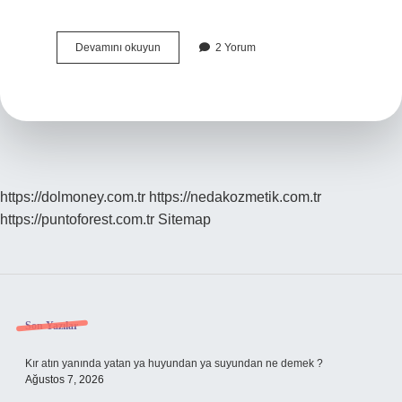
Kimler
Devamını okuyun
2 Yorum
Endoskopi
Yaptırmalı
https://dolmoney.com.tr
https://nedakozmetik.com.tr
https://puntoforest.com.tr
Sitemap
Sidebar
Son Yazılar
Kır atın yanında yatan ya huyundan ya suyundan ne demek ?
Ağustos 7, 2026