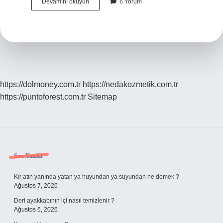
Tavuk
Devamını okuyun
6 Yorum
Şinitzel
Yanına
Ne
Gider
https://dolmoney.com.tr
https://nedakozmetik.com.tr
https://puntoforest.com.tr
Sitemap
Sidebar
Son Yazılar
Kır atın yanında yatan ya huyundan ya suyundan ne demek ?
Ağustos 7, 2026
Deri ayakkabının içi nasıl temizlenir ?
Ağustos 6, 2026