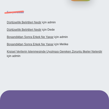
Son yorumlar
Dürtüsellik Belirtileri Nedir
için
admin
Dürtüsellik Belirtileri Nedir
için
Dede
Boşandıktan Sonra Erkek Ne Yapar
için
admin
Boşandıktan Sonra Erkek Ne Yapar
için
Melike
Kişisel Verilerin Işlenmesinde Uyulması Gereken Zorunlu Ilkeler Nelerdir
için
admin
et