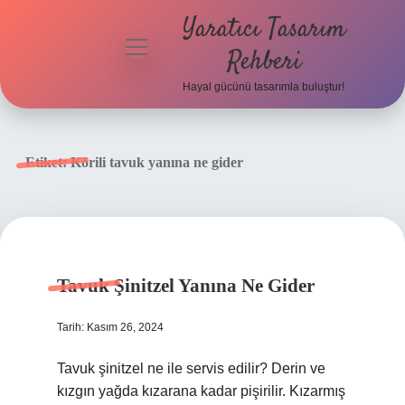
Yaratıcı Tasarım
menüyü
Rehberi
aç
Hayal gücünü tasarımla buluştur!
Anasayfa
Gizlilik
Etiket:
Körili tavuk yanına ne gider
Politikası
Yasal Uyarı
Hakkımızda
Tavuk Şinitzel Yanına Ne Gider
Tarih: Kasım 26, 2024
Tavuk şinitzel ne ile servis edilir? Derin ve
kızgın yağda kızarana kadar pişirilir. Kızarmış