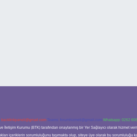
:
backlinkpaneli@gmail.com
Teams:
forumhizmeti@gmail.com
Whatsapp: 0262 606
ve İletişim Kurumu (BTK) tarafından onaylanmış bir Yer Sağlayıcı olarak hizmet verm
rı içeriklerin sorumluluğunu taşımakta olup, siteye üye olarak bu sorumluluğu kabul