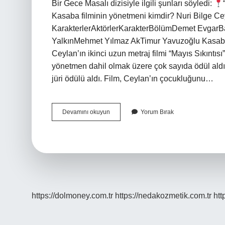
Bir Gece Masalı dizisiyle ilgili şunları söyledi:
Kasaba filminin yönetmeni kimdir? Nuri Bilge C
KarakterlerAktörlerKarakterBölümDemet EvgarB
YalkınMehmet Yılmaz AkTimur Yavuzoğlu Kasaba 
Ceylan’ın ikinci uzun metraj filmi “Mayıs Sıkıntısı”
yönetmen dahil olmak üzere çok sayıda ödül aldı
jüri ödülü aldı. Film, Ceylan’ın çocukluğunu…
Küçük
Devamını okuyun
Yorum Bırak
Bir
Kasabada
Bahar
Filminin
Yönetmeni
Kimdir
https://dolmoney.com.tr
https://nedakozmetik.com.tr
htt