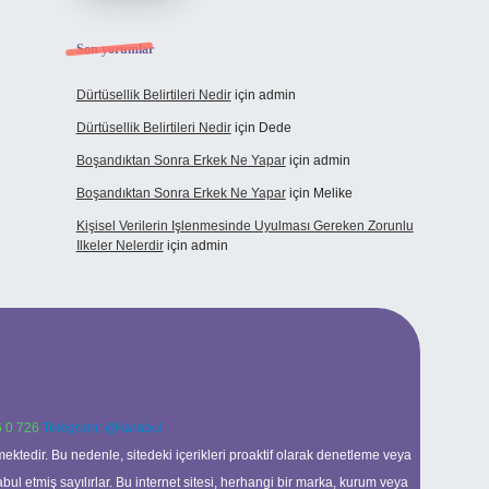
Son yorumlar
Dürtüsellik Belirtileri Nedir
için
admin
Dürtüsellik Belirtileri Nedir
için
Dede
Boşandıktan Sonra Erkek Ne Yapar
için
admin
Boşandıktan Sonra Erkek Ne Yapar
için
Melike
Kişisel Verilerin Işlenmesinde Uyulması Gereken Zorunlu
Ilkeler Nelerdir
için
admin
 0 726
Telegram: @karabul
ektedir. Bu nedenle, sitedeki içerikleri proaktif olarak denetleme veya
 etmiş sayılırlar. Bu internet sitesi, herhangi bir marka, kurum veya