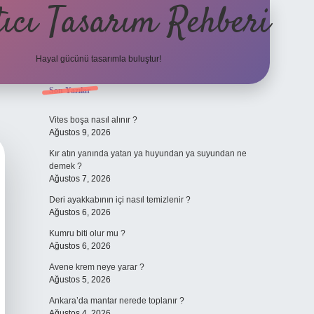
ıcı Tasarım Rehberi
Hayal gücünü tasarımla buluştur!
Sidebar
Son Yazılar
ilbet
Vites boşa nasıl alınır ?
Ağustos 9, 2026
Kır atın yanında yatan ya huyundan ya suyundan ne
demek ?
Ağustos 7, 2026
Deri ayakkabının içi nasıl temizlenir ?
Ağustos 6, 2026
Kumru biti olur mu ?
Ağustos 6, 2026
Avene krem neye yarar ?
Ağustos 5, 2026
Ankara’da mantar nerede toplanır ?
Ağustos 4, 2026