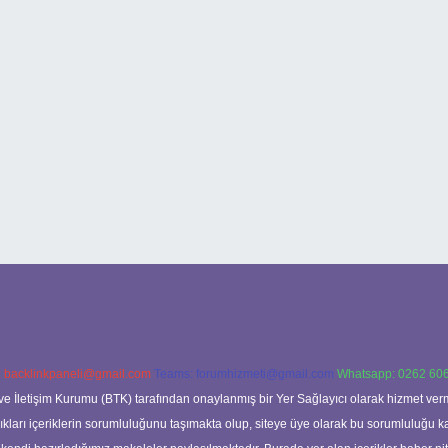
:
backlinkpaneli@gmail.com
Teams:
forumhizmeti@gmail.com
Whatsapp: 0262 606
ve İletişim Kurumu (BTK) tarafından onaylanmış bir Yer Sağlayıcı olarak hizmet verm
rı içeriklerin sorumluluğunu taşımakta olup, siteye üye olarak bu sorumluluğu kabul