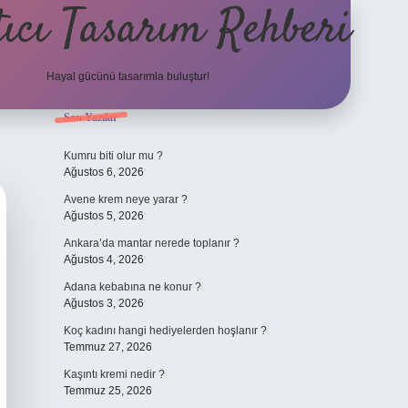
ıcı Tasarım Rehberi
Hayal gücünü tasarımla buluştur!
Sidebar
Son Yazılar
ilbet
Kumru biti olur mu ?
Ağustos 6, 2026
Avene krem neye yarar ?
Ağustos 5, 2026
Ankara’da mantar nerede toplanır ?
Ağustos 4, 2026
Adana kebabına ne konur ?
Ağustos 3, 2026
Koç kadını hangi hediyelerden hoşlanır ?
Temmuz 27, 2026
Kaşıntı kremi nedir ?
Temmuz 25, 2026