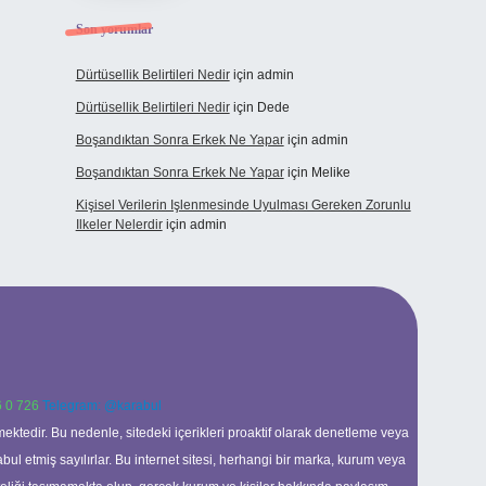
Son yorumlar
Dürtüsellik Belirtileri Nedir
için
admin
Dürtüsellik Belirtileri Nedir
için
Dede
Boşandıktan Sonra Erkek Ne Yapar
için
admin
Boşandıktan Sonra Erkek Ne Yapar
için
Melike
Kişisel Verilerin Işlenmesinde Uyulması Gereken Zorunlu
Ilkeler Nelerdir
için
admin
 0 726
Telegram: @karabul
ektedir. Bu nedenle, sitedeki içerikleri proaktif olarak denetleme veya
 etmiş sayılırlar. Bu internet sitesi, herhangi bir marka, kurum veya