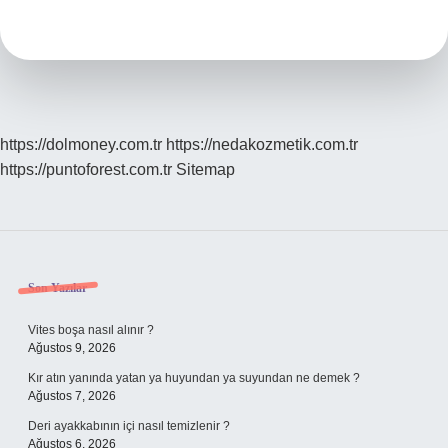
Mantarına
Ne
Iyi
Gelir
https://dolmoney.com.tr
https://nedakozmetik.com.tr
https://puntoforest.com.tr
Sitemap
Sidebar
Son Yazılar
Vites boşa nasıl alınır ?
Ağustos 9, 2026
Kır atın yanında yatan ya huyundan ya suyundan ne demek ?
Ağustos 7, 2026
Deri ayakkabının içi nasıl temizlenir ?
Ağustos 6, 2026