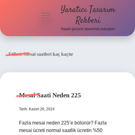
Yaratıcı Tasarım
menüyü
Rehberi
aç
Hayal gücünü tasarımla buluştur!
Anasayfa
Gizlilik
Etiket:
Mesai saatleri kaç kaçtır
Politikası
Yasal Uyarı
Hakkımızda
Mesai Saati Neden 225
Tarih: Kasım 26, 2024
Fazla mesai neden 225’e bölünür? Fazla
mesai ücreti normal saatlik ücretin %50