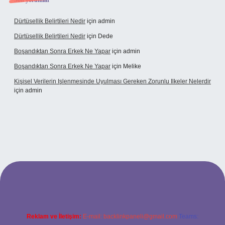
Son yorumlar
Dürtüsellik Belirtileri Nedir
için
admin
Dürtüsellik Belirtileri Nedir
için
Dede
Boşandıktan Sonra Erkek Ne Yapar
için
admin
Boşandıktan Sonra Erkek Ne Yapar
için
Melike
Kişisel Verilerin Işlenmesinde Uyulması Gereken Zorunlu Ilkeler Nelerdir
için
admin
et
Reklam ve İletişim:
E-mail:
backlinkpaneli@gmail.com
Teams: