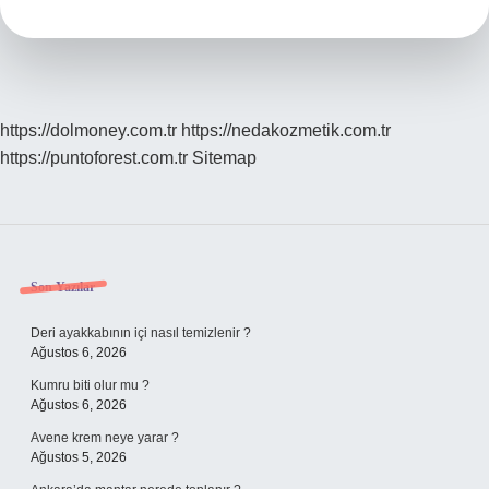
225
https://dolmoney.com.tr
https://nedakozmetik.com.tr
https://puntoforest.com.tr
Sitemap
Sidebar
Son Yazılar
Deri ayakkabının içi nasıl temizlenir ?
Ağustos 6, 2026
Kumru biti olur mu ?
Ağustos 6, 2026
Avene krem neye yarar ?
Ağustos 5, 2026