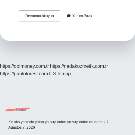
Yabancı
Devamını okuyun
Yorum Bırak
Kitabı
Nerede
Geçiyor
https://dolmoney.com.tr
https://nedakozmetik.com.tr
https://puntoforest.com.tr
Sitemap
Sidebar
Son Yazılar
Kır atın yanında yatan ya huyundan ya suyundan ne demek ?
Ağustos 7, 2026