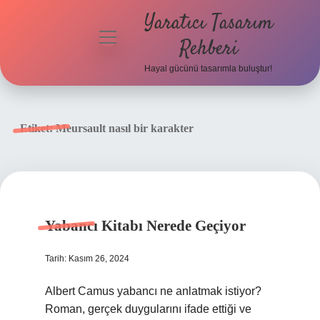
Yaratıcı Tasarım
menüyü
Rehberi
aç
Hayal gücünü tasarımla buluştur!
Anasayfa
Gizlilik
Etiket:
Meursault nasıl bir karakter
Politikası
Yasal Uyarı
Hakkımızda
Yabancı Kitabı Nerede Geçiyor
Tarih: Kasım 26, 2024
Albert Camus yabancı ne anlatmak istiyor?
Roman, gerçek duygularını ifade ettiği ve