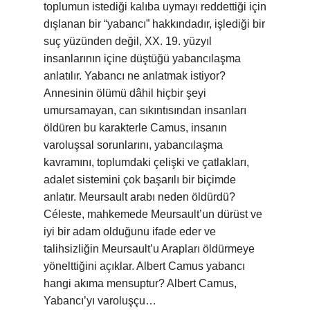
toplumun istediği kalıba uymayı reddettiği için
dışlanan bir “yabancı” hakkındadır, işlediği bir
suç yüzünden değil, XX. 19. yüzyıl
insanlarının içine düştüğü yabancılaşma
anlatılır. Yabancı ne anlatmak istiyor?
Annesinin ölümü dâhil hiçbir şeyi
umursamayan, can sıkıntısından insanları
öldüren bu karakterle Camus, insanın
varoluşsal sorunlarını, yabancılaşma
kavramını, toplumdaki çelişki ve çatlakları,
adalet sistemini çok başarılı bir biçimde
anlatır. Meursault arabı neden öldürdü?
Céleste, mahkemede Meursault’un dürüst ve
iyi bir adam olduğunu ifade eder ve
talihsizliğin Meursault’u Arapları öldürmeye
yönelttiğini açıklar. Albert Camus yabancı
hangi akıma mensuptur? Albert Camus,
Yabancı’yı varoluşçu…