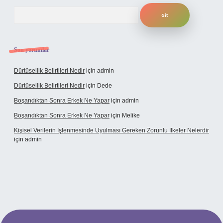
Arama
Son yorumlar
Dürtüsellik Belirtileri Nedir
için
admin
Dürtüsellik Belirtileri Nedir
için
Dede
Boşandıktan Sonra Erkek Ne Yapar
için
admin
Boşandıktan Sonra Erkek Ne Yapar
için
Melike
Kişisel Verilerin Işlenmesinde Uyulması Gereken Zorunlu Ilkeler Nelerdir
için
admin
t