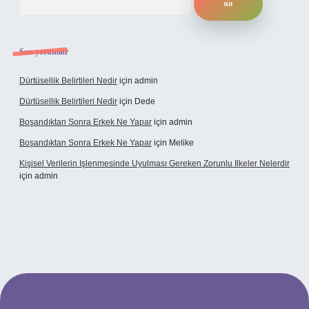
Son yorumlar
Dürtüsellik Belirtileri Nedir
için
admin
Dürtüsellik Belirtileri Nedir
için
Dede
Boşandıktan Sonra Erkek Ne Yapar
için
admin
Boşandıktan Sonra Erkek Ne Yapar
için
Melike
Kişisel Verilerin Işlenmesinde Uyulması Gereken Zorunlu Ilkeler Nelerdir
için
admin
et