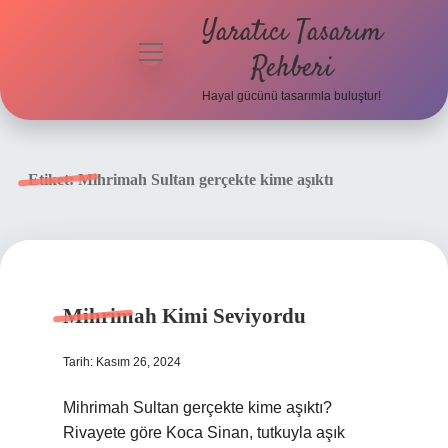
Yaratıcı Tasarım
menüyü
Rehberi
aç
Hayal gücünü tasarımla buluştur!
Anasayfa
Gizlilik
Etiket:
Mihrimah Sultan gerçekte kime aşıktı
Politikası
Yasal Uyarı
Hakkımızda
Mihrimah Kimi Seviyordu
Tarih: Kasım 26, 2024
Mihrimah Sultan gerçekte kime aşıktı?
Rivayete göre Koca Sinan, tutkuyla aşık