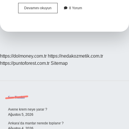
Mihrimah
Devamını okuyun
8 Yorum
Kimi
Seviyordu
https://dolmoney.com.tr
https://nedakozmetik.com.tr
https://puntoforest.com.tr
Sitemap
Sidebar
Son Yazılar
Avene krem neye yarar ?
Ağustos 5, 2026
Ankara’da mantar nerede toplanır ?
Ağustos 4, 2026