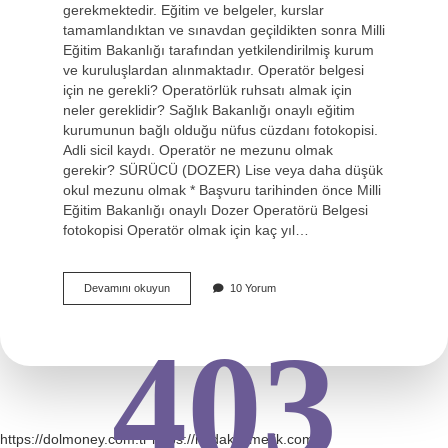
gerekmektedir. Eğitim ve belgeler, kurslar
tamamlandıktan ve sınavdan geçildikten sonra Milli
Eğitim Bakanlığı tarafından yetkilendirilmiş kurum
ve kuruluşlardan alınmaktadır. Operatör belgesi
için ne gerekli? Operatörlük ruhsatı almak için
neler gereklidir? Sağlık Bakanlığı onaylı eğitim
kurumunun bağlı olduğu nüfus cüzdanı fotokopisi.
Adli sicil kaydı. Operatör ne mezunu olmak
gerekir? SÜRÜCÜ (DOZER) Lise veya daha düşük
okul mezunu olmak * Başvuru tarihinden önce Milli
Eğitim Bakanlığı onaylı Dozer Operatörü Belgesi
fotokopisi Operatör olmak için kaç yıl…
Operatör
Devamını okuyun
10 Yorum
Olmak
Için
403
Ne
Gerekli
https://dolmoney.com.tr
https://nedakozmetik.com.tr