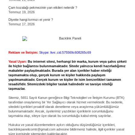
Çam kozalağı pekmezinin yan etkileri nelerdir ?
Temmuz 19, 2026
Diyette hangi kırmızı et yenir ?
Temmuz 17, 2026
Reklam ve İletişim:
Skype: live:.cid.575569c608265c69
Yasal Uyarı:
Bu internet sitesi, herhangi bir marka, kurum veya şahıs şirketi
ile hiçbir bağlantısı bulunmamaktadır. Sitede yalnızca kendi hazırladığımız
makaleler paylaşılmaktadır. Burada yer alan içerikler haber niteliği
taşımamakta olup, gerçek kurum ve kişiler hakkında paylaşım
yapılmamaktadır. Gerçek kurum ve kişiler ile isim benzerlikleri tamamen
tesadüfidir. Sitemizdeki bilgiler taslak halindedir ve tavsiye niteliği
taşımazlar.
Sitemiz, 5651 Sayılı Kanun gereğince Bilgi Teknolojileri ve İletişim Kurumu (BTK)
tarafından onaylanmış bir Yer Sağlayıcı olarak hizmet vermektedir. Bu nedenle,
sitedeki içerikleri proaktif olarak denetleme veya araştırma yükümlülüğümüz
bulunmamaktadır. Ancak, üyelerimiz yazdıkları içeriklerin sorumluluğunu
taşımakta olup, siteye üye olarak bu sorumluluğu kabul etmiş sayılırlar.
Hukuka ve yasal düzenlemelere aykırı olduğunu düşündüğünüz içerikleri,
backlinkpanelicomtr@gmail.com
adresine bildirmeniz halinde, ilgili içerikler yasal
süre içerisinde sitemizden kaldırılacaktır.