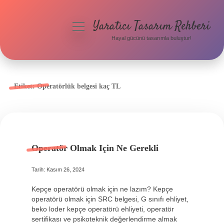
Yaratıcı Tasarım Rehberi
menüyü
aç
Hayal gücünü tasarımla buluştur!
Anasayfa
Gizlilik Politikası
Etiket:
Operatörlük belgesi kaç TL
Yasal Uyarı
Hakkımızda
Operatör Olmak Için Ne Gerekli
Tarih: Kasım 26, 2024
Kepçe operatörü olmak için ne lazım? Kepçe
operatörü olmak için SRC belgesi, G sınıfı ehliyet,
beko loder kepçe operatörü ehliyeti, operatör
sertifikası ve psikoteknik değerlendirme almak