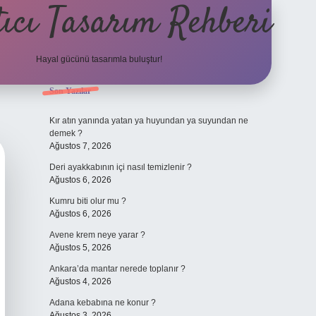
ıcı Tasarım Rehberi
Hayal gücünü tasarımla buluştur!
Sidebar
Son Yazılar
ilbet
Kır atın yanında yatan ya huyundan ya suyundan ne
demek ?
Ağustos 7, 2026
Deri ayakkabının içi nasıl temizlenir ?
Ağustos 6, 2026
Kumru biti olur mu ?
Ağustos 6, 2026
Avene krem neye yarar ?
Ağustos 5, 2026
Ankara’da mantar nerede toplanır ?
Ağustos 4, 2026
Adana kebabına ne konur ?
Ağustos 3, 2026