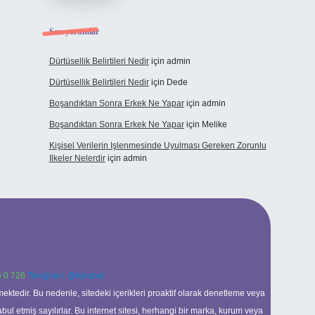
Son yorumlar
Dürtüsellik Belirtileri Nedir
için
admin
Dürtüsellik Belirtileri Nedir
için
Dede
Boşandıktan Sonra Erkek Ne Yapar
için
admin
Boşandıktan Sonra Erkek Ne Yapar
için
Melike
Kişisel Verilerin Işlenmesinde Uyulması Gereken Zorunlu
Ilkeler Nelerdir
için
admin
 0 726
Telegram: @karabul
ektedir. Bu nedenle, sitedeki içerikleri proaktif olarak denetleme veya
 etmiş sayılırlar. Bu internet sitesi, herhangi bir marka, kurum veya