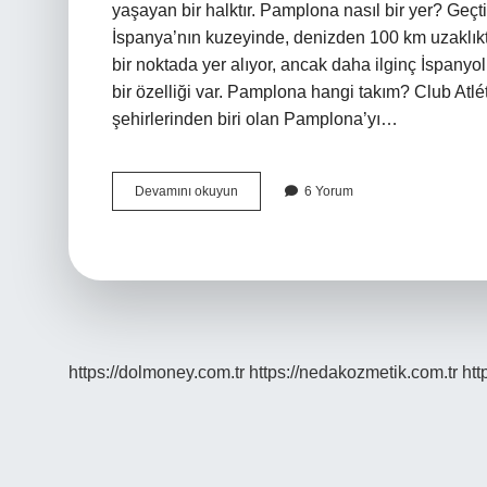
yaşayan bir halktır. Pamplona nasıl bir yer? Ge
İspanya’nın kuzeyinde, denizden 100 km uzaklıkta
bir noktada yer alıyor, ancak daha ilginç İspanyol
bir özelliği var. Pamplona hangi takım? Club At
şehirlerinden biri olan Pamplona’yı…
Pamplona
Devamını okuyun
6 Yorum
Bask
Mı
https://dolmoney.com.tr
https://nedakozmetik.com.tr
htt