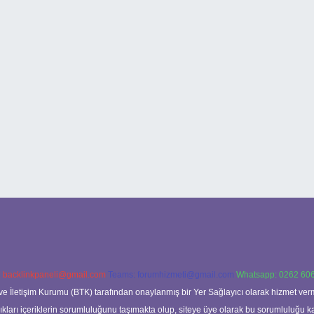
:
backlinkpaneli@gmail.com
Teams:
forumhizmeti@gmail.com
Whatsapp: 0262 606
ve İletişim Kurumu (BTK) tarafından onaylanmış bir Yer Sağlayıcı olarak hizmet verm
rı içeriklerin sorumluluğunu taşımakta olup, siteye üye olarak bu sorumluluğu kabul