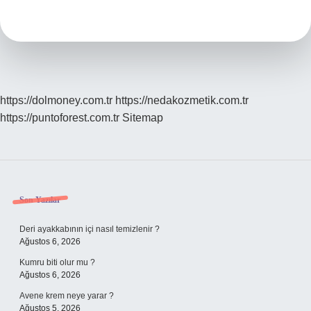
Gelen
Te
Ta
Nasıl
Yazılır
https://dolmoney.com.tr
https://nedakozmetik.com.tr
https://puntoforest.com.tr
Sitemap
Sidebar
Son Yazılar
Deri ayakkabının içi nasıl temizlenir ?
Ağustos 6, 2026
Kumru biti olur mu ?
Ağustos 6, 2026
Avene krem neye yarar ?
Ağustos 5, 2026