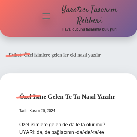
Yaratıcı Tasarım
menüyü
Rehberi
aç
Hayal gücünü tasarımla buluştur!
Anasayfa
Gizlilik
Etiket:
Özel isimlere gelen ler eki nasıl yazılır
Politikası
Yasal Uyarı
Hakkımızda
Özel Isme Gelen Te Ta Nasıl Yazılır
Tarih: Kasım 26, 2024
Özel isimlere gelen de da te ta olur mu?
UYARI: da, de bağlacının -da/-de/-ta/-te