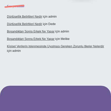
Son yorumlar
Dürtüsellik Belirtileri Nedir
için
admin
Dürtüsellik Belirtileri Nedir
için
Dede
Boşandıktan Sonra Erkek Ne Yapar
için
admin
Boşandıktan Sonra Erkek Ne Yapar
için
Melike
Kişisel Verilerin Işlenmesinde Uyulması Gereken Zorunlu Ilkeler Nelerdir
için
admin
t