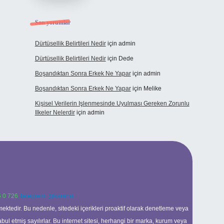
Son yorumlar
Dürtüsellik Belirtileri Nedir
için
admin
Dürtüsellik Belirtileri Nedir
için
Dede
Boşandıktan Sonra Erkek Ne Yapar
için
admin
Boşandıktan Sonra Erkek Ne Yapar
için
Melike
Kişisel Verilerin Işlenmesinde Uyulması Gereken Zorunlu
Ilkeler Nelerdir
için
admin
 0 726
Telegram: @karabul
ektedir. Bu nedenle, sitedeki içerikleri proaktif olarak denetleme veya
 etmiş sayılırlar. Bu internet sitesi, herhangi bir marka, kurum veya