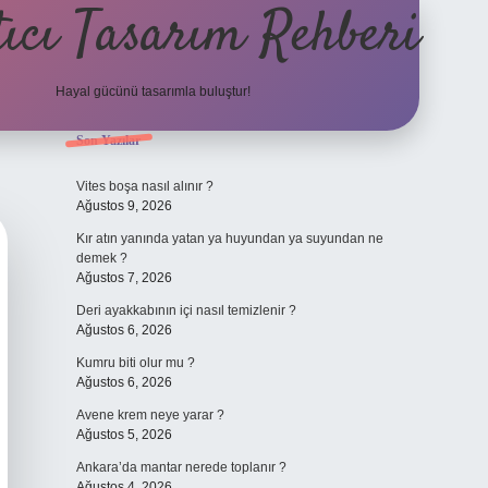
ıcı Tasarım Rehberi
Hayal gücünü tasarımla buluştur!
Sidebar
Son Yazılar
ilbet
Vites boşa nasıl alınır ?
Ağustos 9, 2026
Kır atın yanında yatan ya huyundan ya suyundan ne
demek ?
Ağustos 7, 2026
Deri ayakkabının içi nasıl temizlenir ?
Ağustos 6, 2026
Kumru biti olur mu ?
Ağustos 6, 2026
Avene krem neye yarar ?
Ağustos 5, 2026
Ankara’da mantar nerede toplanır ?
Ağustos 4, 2026