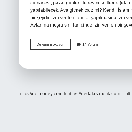
cumartesi, pazar günleri ile resmi tatillerde (idari
yapılabilecek. Ava gitmek caiz mi? Kendi. İslam
bir şeydir. İzin verilen; bunlar yapılmasına izin
Avlanma meşru sınırlar içinde izin verilen bir ş
Cuma
Devamını okuyun
14 Yorum
Günü
Ava
Gidilir
Mi
https://dolmoney.com.tr
https://nedakozmetik.com.tr
htt