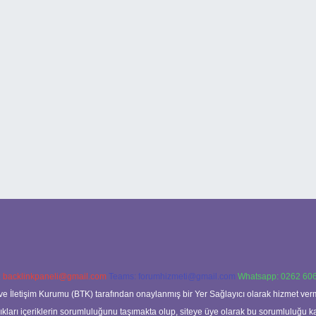
:
backlinkpaneli@gmail.com
Teams:
forumhizmeti@gmail.com
Whatsapp: 0262 606
ve İletişim Kurumu (BTK) tarafından onaylanmış bir Yer Sağlayıcı olarak hizmet verm
rı içeriklerin sorumluluğunu taşımakta olup, siteye üye olarak bu sorumluluğu kabul