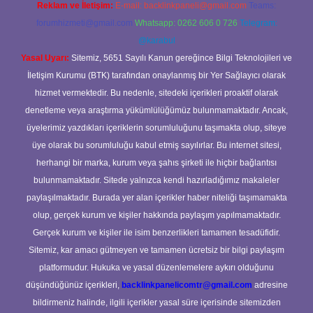
Reklam ve İletişim:
E-mail:
backlinkpaneli@gmail.com
Teams:
forumhizmeti@gmail.com
Whatsapp: 0262 606 0 726
Telegram:
@karabul
Yasal Uyarı:
Sitemiz, 5651 Sayılı Kanun gereğince Bilgi Teknolojileri ve
İletişim Kurumu (BTK) tarafından onaylanmış bir Yer Sağlayıcı olarak
hizmet vermektedir. Bu nedenle, sitedeki içerikleri proaktif olarak
denetleme veya araştırma yükümlülüğümüz bulunmamaktadır. Ancak,
üyelerimiz yazdıkları içeriklerin sorumluluğunu taşımakta olup, siteye
üye olarak bu sorumluluğu kabul etmiş sayılırlar. Bu internet sitesi,
herhangi bir marka, kurum veya şahıs şirketi ile hiçbir bağlantısı
bulunmamaktadır. Sitede yalnızca kendi hazırladığımız makaleler
paylaşılmaktadır. Burada yer alan içerikler haber niteliği taşımamakta
olup, gerçek kurum ve kişiler hakkında paylaşım yapılmamaktadır.
Gerçek kurum ve kişiler ile isim benzerlikleri tamamen tesadüfidir.
Sitemiz, kar amacı gütmeyen ve tamamen ücretsiz bir bilgi paylaşım
platformudur. Hukuka ve yasal düzenlemelere aykırı olduğunu
düşündüğünüz içerikleri,
backlinkpanelicomtr@gmail.com
adresine
bildirmeniz halinde, ilgili içerikler yasal süre içerisinde sitemizden