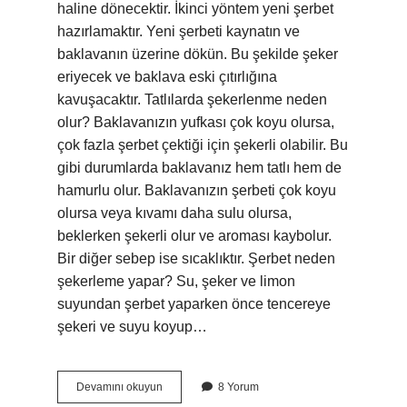
haline dönecektir. İkinci yöntem yeni şerbet
hazırlamaktır. Yeni şerbeti kaynatın ve
baklavanın üzerine dökün. Bu şekilde şeker
eriyecek ve baklava eski çıtırlığına
kavuşacaktır. Tatlılarda şekerlenme neden
olur? Baklavanızın yufkası çok koyu olursa,
çok fazla şerbet çektiği için şekerli olabilir. Bu
gibi durumlarda baklavanız hem tatlı hem de
hamurlu olur. Baklavanızın şerbeti çok koyu
olursa veya kıvamı daha sulu olursa,
beklerken şekerli olur ve aroması kaybolur.
Bir diğer sebep ise sıcaklıktır. Şerbet neden
şekerleme yapar? Su, şeker ve limon
suyundan şerbet yaparken önce tencereye
şekeri ve suyu koyup…
Şerbetli
Devamını okuyun
8 Yorum
Tatlılar