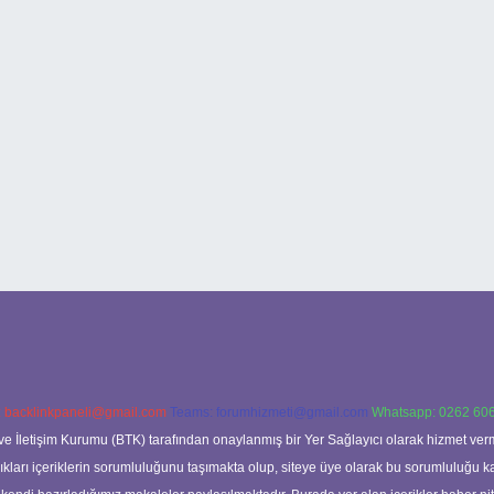
:
backlinkpaneli@gmail.com
Teams:
forumhizmeti@gmail.com
Whatsapp: 0262 606
ve İletişim Kurumu (BTK) tarafından onaylanmış bir Yer Sağlayıcı olarak hizmet verm
rı içeriklerin sorumluluğunu taşımakta olup, siteye üye olarak bu sorumluluğu kabul