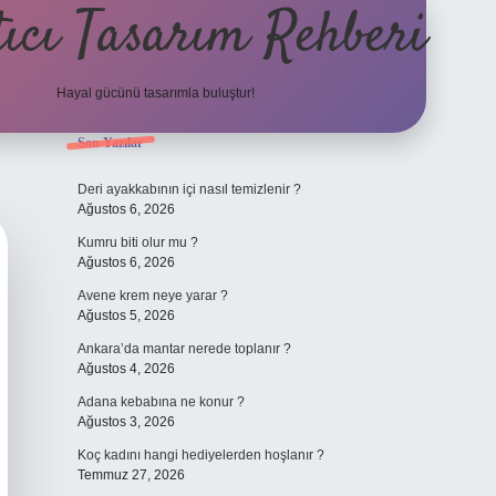
ıcı Tasarım Rehberi
Hayal gücünü tasarımla buluştur!
Sidebar
Son Yazılar
ilbet
Deri ayakkabının içi nasıl temizlenir ?
Ağustos 6, 2026
Kumru biti olur mu ?
Ağustos 6, 2026
Avene krem neye yarar ?
Ağustos 5, 2026
Ankara’da mantar nerede toplanır ?
Ağustos 4, 2026
Adana kebabına ne konur ?
Ağustos 3, 2026
Koç kadını hangi hediyelerden hoşlanır ?
Temmuz 27, 2026