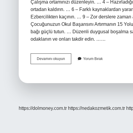
Çalışma ortamınızı düzenleyin. … 4 – Hazırladığın
ortadan kaldırın. … 6 – Farklı kaynaklardan yara
Ezbercilikten kaçının. … 9 – Zor derslere zaman 
Çocuğunuzun Okul Başarısını Artırmanın 15 YoluF
bağı güçlü tutun. … Düzenli duygusal boşalma s
odaklanın ve onları takdir edin. ……
Okulda
Devamını okuyun
Yorum Bırak
Ve
Derslerde
Başarılı
Olmak
Için
Neler
Yapmalıyız
https://dolmoney.com.tr
https://nedakozmetik.com.tr
htt