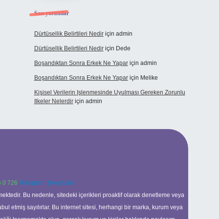
Son yorumlar
Dürtüsellik Belirtileri Nedir
için
admin
Dürtüsellik Belirtileri Nedir
için
Dede
Boşandıktan Sonra Erkek Ne Yapar
için
admin
Boşandıktan Sonra Erkek Ne Yapar
için
Melike
Kişisel Verilerin Işlenmesinde Uyulması Gereken Zorunlu
Ilkeler Nelerdir
için
admin
 0 726
Telegram: @karabul
ektedir. Bu nedenle, sitedeki içerikleri proaktif olarak denetleme veya
 etmiş sayılırlar. Bu internet sitesi, herhangi bir marka, kurum veya