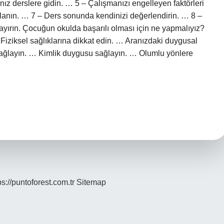
ız derslere gidin. … 5 – Çalışmanızı engelleyen faktörleri
rlanın. … 7 – Ders sonunda kendinizi değerlendirin. … 8 –
ayırın. Çocuğun okulda başarılı olması için ne yapmalıyız?
iziksel sağlıklarına dikkat edin. … Aranızdaki duygusal
ağlayın. … Kimlik duygusu sağlayın. … Olumlu yönlere
ps://puntoforest.com.tr
Sitemap