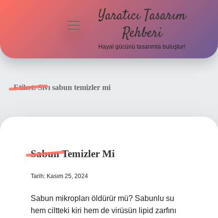
Yaratıcı Tasarım
menüyü
Rehberi
aç
Hayal gücünü tasarımla buluştur!
Anasayfa
Gizlilik
Etiket:
Sıvı sabun temizler mi
Politikası
Yasal Uyarı
Hakkımızda
Sabun Temizler Mi
Tarih: Kasım 25, 2024
Sabun mikropları öldürür mü? Sabunlu su
hem ciltteki kiri hem de virüsün lipid zarfını