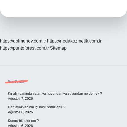
Mi
https://dolmoney.com.tr
https://nedakozmetik.com.tr
https://puntoforest.com.tr
Sitemap
Sidebar
Son Yazılar
Kır atın yanında yatan ya huyundan ya suyundan ne demek ?
Ağustos 7, 2026
Deri ayakkabının içi nasıl temizlenir ?
Ağustos 6, 2026
Kumru biti olur mu ?
Ağustos 6, 2026