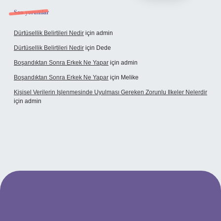
Son yorumlar
Dürtüsellik Belirtileri Nedir
için
admin
Dürtüsellik Belirtileri Nedir
için
Dede
Boşandıktan Sonra Erkek Ne Yapar
için
admin
Boşandıktan Sonra Erkek Ne Yapar
için
Melike
Kişisel Verilerin Işlenmesinde Uyulması Gereken Zorunlu Ilkeler Nelerdir
için
admin
t