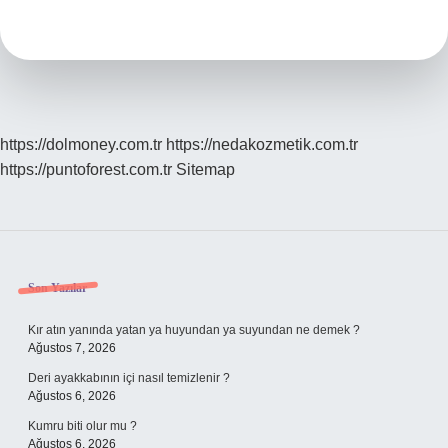
Insana
Geçer
Mi
https://dolmoney.com.tr
https://nedakozmetik.com.tr
https://puntoforest.com.tr
Sitemap
Sidebar
Son Yazılar
Kır atın yanında yatan ya huyundan ya suyundan ne demek ?
Ağustos 7, 2026
Deri ayakkabının içi nasıl temizlenir ?
Ağustos 6, 2026
Kumru biti olur mu ?
Ağustos 6, 2026