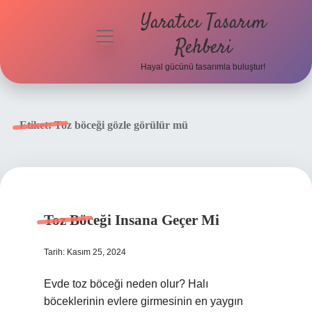
Yaratıcı Tasarım
menüyü
Rehberi
aç
Hayal gücünü tasarımla buluştur!
Anasayfa
Gizlilik
Etiket:
Toz böceği gözle görülür mü
Politikası
Yasal Uyarı
Hakkımızda
Toz Böceği Insana Geçer Mi
Tarih: Kasım 25, 2024
Evde toz böceği neden olur? Halı
böceklerinin evlere girmesinin en yaygın