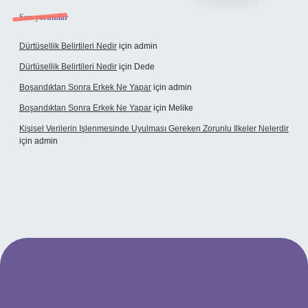
Son yorumlar
Dürtüsellik Belirtileri Nedir
için
admin
Dürtüsellik Belirtileri Nedir
için
Dede
Boşandıktan Sonra Erkek Ne Yapar
için
admin
Boşandıktan Sonra Erkek Ne Yapar
için
Melike
Kişisel Verilerin Işlenmesinde Uyulması Gereken Zorunlu Ilkeler Nelerdir
için
admin
bet