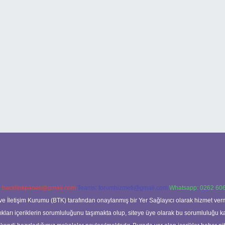
:
backlinkpaneli@gmail.com
Teams:
forumhizmeti@gmail.com
Whatsapp: 0262 606
ve İletişim Kurumu (BTK) tarafından onaylanmış bir Yer Sağlayıcı olarak hizmet verm
rı içeriklerin sorumluluğunu taşımakta olup, siteye üye olarak bu sorumluluğu kabul