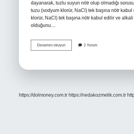
dayanarak, tuzlu suyun nötr olup olmadığı sorusu
tuzu (sodyum klorür, NaCl) tek başına nötr kabul 
klorür, NaCl) tek başına nötr kabul edilir ve alkal
olduğunu…
Yemek
Devamını okuyun
2 Yorum
Tuzu
Asit
Mi
Baz
Mı
https://dolmoney.com.tr
https://nedakozmetik.com.tr
htt