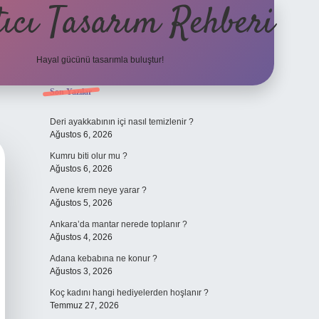
ıcı Tasarım Rehberi
Hayal gücünü tasarımla buluştur!
Sidebar
Son Yazılar
ilbet
Deri ayakkabının içi nasıl temizlenir ?
Ağustos 6, 2026
Kumru biti olur mu ?
Ağustos 6, 2026
Avene krem neye yarar ?
Ağustos 5, 2026
Ankara’da mantar nerede toplanır ?
Ağustos 4, 2026
Adana kebabına ne konur ?
Ağustos 3, 2026
Koç kadını hangi hediyelerden hoşlanır ?
Temmuz 27, 2026