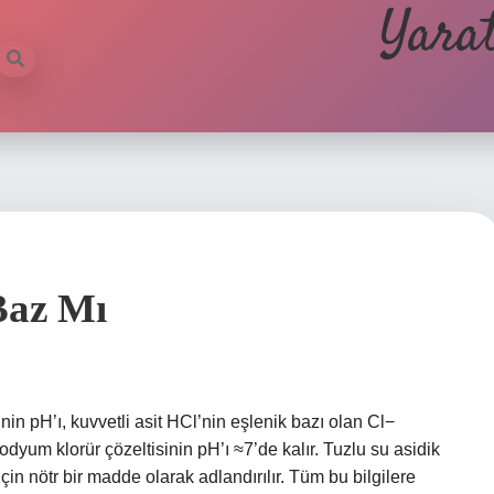
Yarat
Baz Mı
in pH’ı, kuvvetli asit HCl’nin eşlenik bazı olan Cl−
dyum klorür çözeltisinin pH’ı ≈7’de kalır. Tuzlu su asidik
çin nötr bir madde olarak adlandırılır. Tüm bu bilgilere