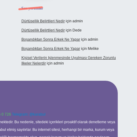
Son yorumlar
Dürtüsellik Belirtileri Nedir
için
admin
Dürtüsellik Belirtileri Nedir
için
Dede
Boşandıktan Sonra Erkek Ne Yapar
için
admin
Boşandıktan Sonra Erkek Ne Yapar
için
Melike
Kişisel Verilerin Işlenmesinde Uyulması Gereken Zorunlu
Ilkeler Nelerdir
için
admin
 0 726
Telegram: @karabul
ektedir. Bu nedenle, sitedeki içerikleri proaktif olarak denetleme veya
 etmiş sayılırlar. Bu internet sitesi, herhangi bir marka, kurum veya