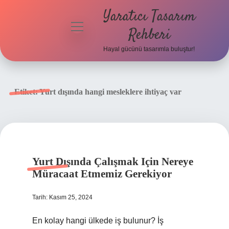
Yaratıcı Tasarım
menüyü
Rehberi
aç
Hayal gücünü tasarımla buluştur!
Anasayfa
Gizlilik
Etiket:
Yurt dışında hangi mesleklere ihtiyaç var
Politikası
Yasal Uyarı
Hakkımızda
Yurt Dışında Çalışmak Için Nereye
Müracaat Etmemiz Gerekiyor
Tarih: Kasım 25, 2024
En kolay hangi ülkede iş bulunur? İş