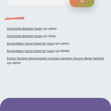
Son yorumlar
Dürtüsellik Belirtileri Nedir
için
admin
Dürtüsellik Belirtileri Nedir
için
Dede
Boşandıktan Sonra Erkek Ne Yapar
için
admin
Boşandıktan Sonra Erkek Ne Yapar
için
Melike
Kişisel Verilerin Işlenmesinde Uyulması Gereken Zorunlu Ilkeler Nelerdir
için
admin
et