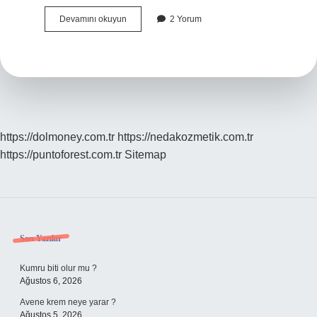
Yurt
Devamını okuyun
2 Yorum
Dışında
Çalışmak
Için
Nereye
Müracaat
Etmemiz
Gerekiyor
https://dolmoney.com.tr
https://nedakozmetik.com.tr
https://puntoforest.com.tr
Sitemap
Sidebar
Son Yazılar
Kumru biti olur mu ?
Ağustos 6, 2026
Avene krem neye yarar ?
Ağustos 5, 2026