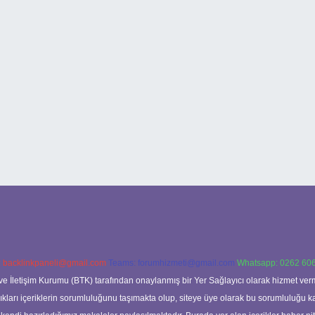
:
backlinkpaneli@gmail.com
Teams:
forumhizmeti@gmail.com
Whatsapp: 0262 606
ve İletişim Kurumu (BTK) tarafından onaylanmış bir Yer Sağlayıcı olarak hizmet verm
rı içeriklerin sorumluluğunu taşımakta olup, siteye üye olarak bu sorumluluğu kabul