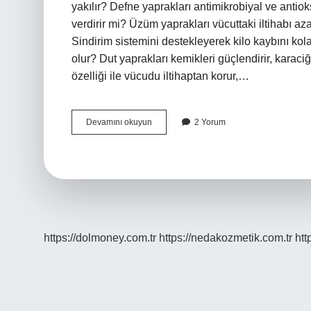
yakılır? Defne yaprakları antimikrobiyal ve antiok
verdirir mi? Üzüm yaprakları vücuttaki iltihabı aza
Sindirim sistemini destekleyerek kilo kaybını kolayl
olur? Dut yaprakları kemikleri güçlendirir, karaciğer
özelliği ile vücudu iltihaptan korur,…
Hangi
Devamını okuyun
2 Yorum
Yaprak
Zayıflatır
https://dolmoney.com.tr
https://nedakozmetik.com.tr
htt