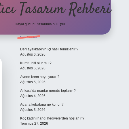
ıcı Tasarım Rehberi
Hayal gücünü tasarımla buluştur!
Sidebar
Son Yazılar
ilbet
Deri ayakkabının içi nasıl temizlenir ?
Ağustos 6, 2026
Kumru biti olur mu ?
Ağustos 6, 2026
Avene krem neye yarar ?
Ağustos 5, 2026
Ankara’da mantar nerede toplanır ?
Ağustos 4, 2026
Adana kebabına ne konur ?
Ağustos 3, 2026
Koç kadını hangi hediyelerden hoşlanır ?
Temmuz 27, 2026