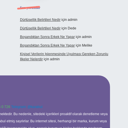
Son yorumlar
Dürtüsellik Belirtileri Nedir
için
admin
Dürtüsellik Belirtileri Nedir
için
Dede
Boşandıktan Sonra Erkek Ne Yapar
için
admin
Boşandıktan Sonra Erkek Ne Yapar
için
Melike
Kişisel Verilerin Işlenmesinde Uyulması Gereken Zorunlu
Ilkeler Nelerdir
için
admin
 0 726
Telegram: @karabul
ektedir. Bu nedenle, sitedeki içerikleri proaktif olarak denetleme veya
 etmiş sayılırlar. Bu internet sitesi, herhangi bir marka, kurum veya