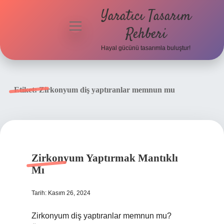
Yaratıcı Tasarım
menüyü
Rehberi
aç
Hayal gücünü tasarımla buluştur!
Anasayfa
Gizlilik
Etiket:
Zirkonyum diş yaptıranlar memnun mu
Politikası
Yasal Uyarı
Hakkımızda
Zirkonyum Yaptırmak Mantıklı
Mı
Tarih: Kasım 26, 2024
Zirkonyum diş yaptıranlar memnun mu?