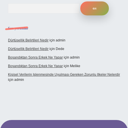
Arama
Son yorumlar
Dürtüsellik Belirtileri Nedir
için
admin
Dürtüsellik Belirtileri Nedir
için
Dede
Boşandıktan Sonra Erkek Ne Yapar
için
admin
Boşandıktan Sonra Erkek Ne Yapar
için
Melike
Kişisel Verilerin Işlenmesinde Uyulması Gereken Zorunlu Ilkeler Nelerdir
için
admin
et