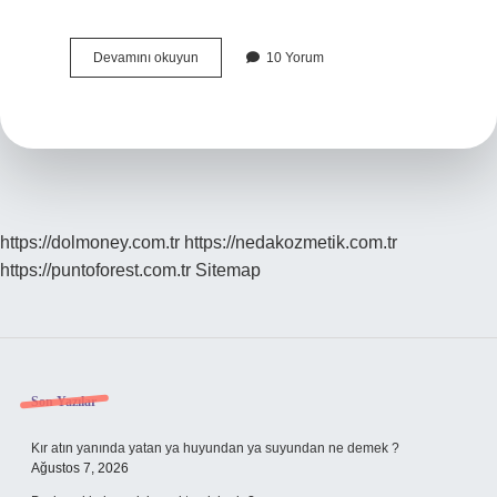
Zirkonyum
Devamını okuyun
10 Yorum
Yaptırmak
Mantıklı
Mı
https://dolmoney.com.tr
https://nedakozmetik.com.tr
https://puntoforest.com.tr
Sitemap
Sidebar
Son Yazılar
Kır atın yanında yatan ya huyundan ya suyundan ne demek ?
Ağustos 7, 2026