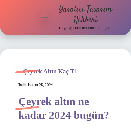
Yaratıcı Tasarım
menüyü
Rehberi
aç
Hayal gücünü tasarımla buluştur!
Anasayfa
Gizlilik
Politikası
Yasal Uyarı
1 Çeyrek Altın Kaç Tl
Hakkımızda
Tarih: Kasım 25, 2024
Çeyrek altın ne
kadar 2024 bugün?