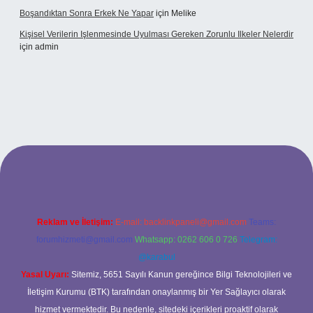
Boşandıktan Sonra Erkek Ne Yapar
için
Melike
Kişisel Verilerin Işlenmesinde Uyulması Gereken Zorunlu Ilkeler Nelerdir
için
admin
bet
Reklam ve İletişim:
E-mail:
backlinkpaneli@gmail.com
Teams:
forumhizmeti@gmail.com
Whatsapp: 0262 606 0 726
Telegram:
@karabul
Yasal Uyarı:
Sitemiz, 5651 Sayılı Kanun gereğince Bilgi Teknolojileri ve
İletişim Kurumu (BTK) tarafından onaylanmış bir Yer Sağlayıcı olarak
hizmet vermektedir. Bu nedenle, sitedeki içerikleri proaktif olarak