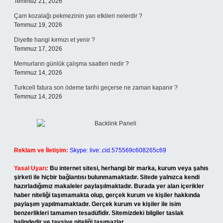
Temmuz 21, 2026
Çam kozalağı pekmezinin yan etkileri nelerdir ?
Temmuz 19, 2026
Diyette hangi kırmızı et yenir ?
Temmuz 17, 2026
Memurların günlük çalışma saatleri nedir ?
Temmuz 14, 2026
Turkcell fatura son ödeme tarihi geçerse ne zaman kapanır ?
Temmuz 14, 2026
Reklam ve İletişim:
Skype: live:.cid.575569c608265c69
Yasal Uyarı:
Bu internet sitesi, herhangi bir marka, kurum veya şahıs
şirketi ile hiçbir bağlantısı bulunmamaktadır. Sitede yalnızca kendi
hazırladığımız makaleler paylaşılmaktadır. Burada yer alan içerikler
haber niteliği taşımamakta olup, gerçek kurum ve kişiler hakkında
paylaşım yapılmamaktadır. Gerçek kurum ve kişiler ile isim
benzerlikleri tamamen tesadüfidir. Sitemizdeki bilgiler taslak
halindedir ve tavsiye niteliği taşımazlar.