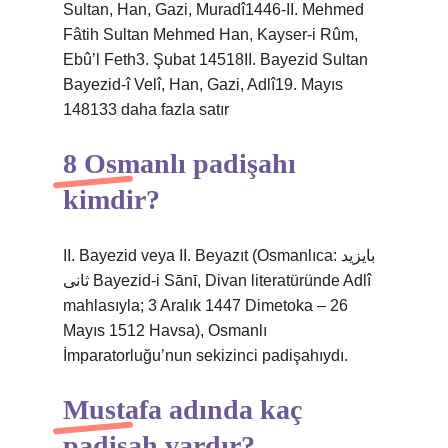
Sultan, Han, Gazi, Muradî1446-II. Mehmed
Fâtih Sultan Mehmed Han, Kayser-i Rûm,
Ebû’l Feth3. Şubat 14518II. Bayezid Sultan
Bayezid-î Velî, Han, Gazi, Adlî19. Mayıs
148133 daha fazla satır
8 Osmanlı padişahı
kimdir?
II. Bayezid veya II. Beyazıt (Osmanlıca: بايزيد
ثانى Bayezid-i Sānī, Divan literatüründe Adlî
mahlasıyla; 3 Aralık 1447 Dimetoka – 26
Mayıs 1512 Havsa), Osmanlı
İmparatorluğu’nun sekizinci padişahıydı.
Mustafa adında kaç
padişah vardır?