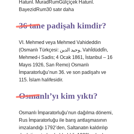
HatunI. MuradRumGülçiçek HatunI.
BayezidRum30 satır daha
36 tane padişah kimdir?
VI. Mehmed veya Mehmed Vahideddin
(Osmanlı Türkçesi: وحيد الدين, Vahîdüddîn,
Mehmed-i Sadis; 4 Ocak 1861, İstanbul – 16
Mayıs 1926, San Remo) Osmanlı
İmparatorluğu’nun 36. ve son padişahı ve
115. İslam halifesidir.
Osmanlı’yı kim yıktı?
Osmanlı İmparatorluğu’nun dağılma dönemi,
Rus İmparatorluğu ile barış antlaşmasının
imzalandığı 1792’den, Saltanatın kaldırılıp