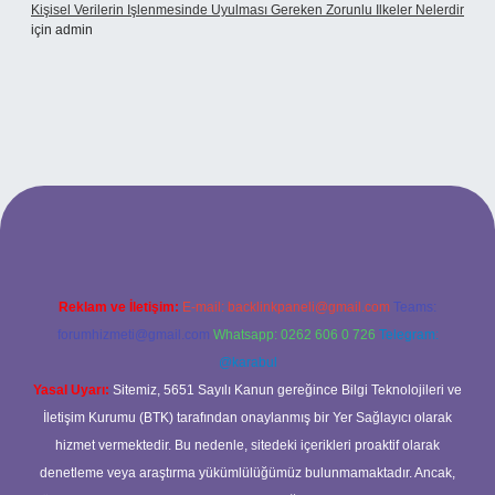
Kişisel Verilerin Işlenmesinde Uyulması Gereken Zorunlu Ilkeler Nelerdir
için
admin
t
Reklam ve İletişim:
E-mail:
backlinkpaneli@gmail.com
Teams:
forumhizmeti@gmail.com
Whatsapp: 0262 606 0 726
Telegram:
@karabul
Yasal Uyarı:
Sitemiz, 5651 Sayılı Kanun gereğince Bilgi Teknolojileri ve
İletişim Kurumu (BTK) tarafından onaylanmış bir Yer Sağlayıcı olarak
hizmet vermektedir. Bu nedenle, sitedeki içerikleri proaktif olarak
denetleme veya araştırma yükümlülüğümüz bulunmamaktadır. Ancak,