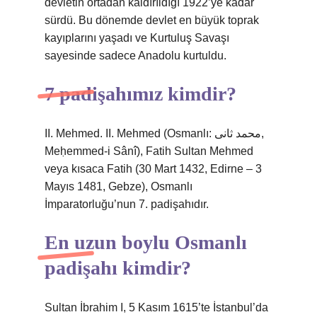
devletin ortadan kaldırıldığı 1922’ye kadar
sürdü. Bu dönemde devlet en büyük toprak
kayıplarını yaşadı ve Kurtuluş Savaşı
sayesinde sadece Anadolu kurtuldu.
7 padişahımız kimdir?
II. Mehmed. II. Mehmed (Osmanlı: محمد ثانى,
Meḥemmed-i Sânî), Fatih Sultan Mehmed
veya kısaca Fatih (30 Mart 1432, Edirne – 3
Mayıs 1481, Gebze), Osmanlı
İmparatorluğu’nun 7. padişahıdır.
En uzun boylu Osmanlı
padişahı kimdir?
Sultan İbrahim I, 5 Kasım 1615’te İstanbul’da