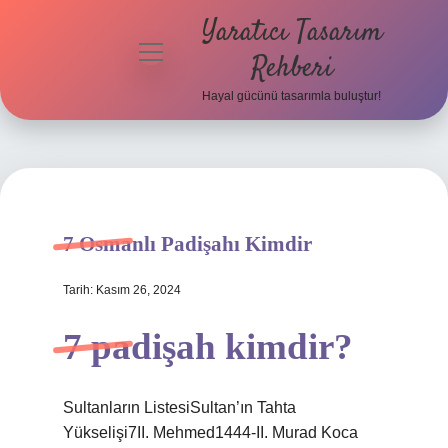
Yaratıcı Tasarım
menüyü
Rehberi
aç
Hayal gücünü tasarımla buluştur!
Anasayfa
Gizlilik
Politikası
Yasal Uyarı
7 Osmanlı Padişahı Kimdir
Hakkımızda
Tarih: Kasım 26, 2024
7 padişah kimdir?
Sultanların ListesiSultan’ın Tahta
Yükselişi7II. Mehmed1444-II. Murad Koca