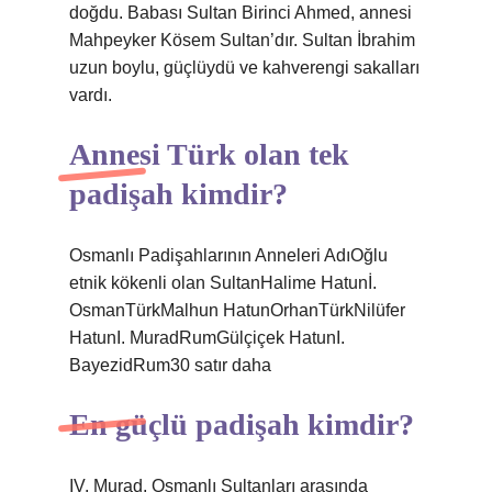
doğdu. Babası Sultan Birinci Ahmed, annesi
Mahpeyker Kösem Sultan’dır. Sultan İbrahim
uzun boylu, güçlüydü ve kahverengi sakalları
vardı.
Annesi Türk olan tek
padişah kimdir?
Osmanlı Padişahlarının Anneleri AdıOğlu
etnik kökenli olan SultanHalime Hatunİ.
OsmanTürkMalhun HatunOrhanTürkNilüfer
HatunI. MuradRumGülçiçek HatunI.
BayezidRum30 satır daha
En güçlü padişah kimdir?
IV. Murad, Osmanlı Sultanları arasında