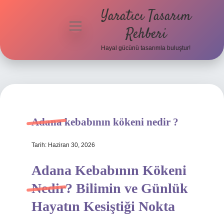
Yaratıcı Tasarım
menüyü
Rehberi
aç
Hayal gücünü tasarımla buluştur!
Anasayfa
Gizlilik
Politikası
Yasal Uyarı
Adana kebabının kökeni nedir ?
Hakkımızda
Tarih: Haziran 30, 2026
Adana Kebabının Kökeni
Nedir? Bilimin ve Günlük
Hayatın Kesiştiği Nokta