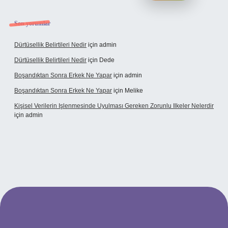
Son yorumlar
Dürtüsellik Belirtileri Nedir
için
admin
Dürtüsellik Belirtileri Nedir
için
Dede
Boşandıktan Sonra Erkek Ne Yapar
için
admin
Boşandıktan Sonra Erkek Ne Yapar
için
Melike
Kişisel Verilerin Işlenmesinde Uyulması Gereken Zorunlu Ilkeler Nelerdir
için
admin
lbet