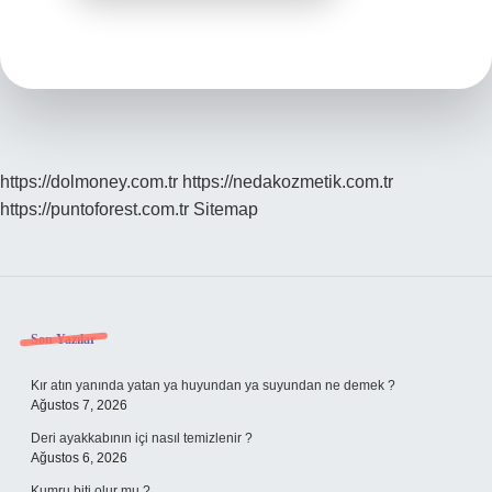
https://dolmoney.com.tr
https://nedakozmetik.com.tr
https://puntoforest.com.tr
Sitemap
Sidebar
Son Yazılar
Kır atın yanında yatan ya huyundan ya suyundan ne demek ?
Ağustos 7, 2026
Deri ayakkabının içi nasıl temizlenir ?
Ağustos 6, 2026
Kumru biti olur mu ?