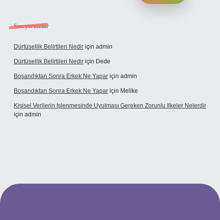
Son yorumlar
Dürtüsellik Belirtileri Nedir
için
admin
Dürtüsellik Belirtileri Nedir
için
Dede
Boşandıktan Sonra Erkek Ne Yapar
için
admin
Boşandıktan Sonra Erkek Ne Yapar
için
Melike
Kişisel Verilerin Işlenmesinde Uyulması Gereken Zorunlu Ilkeler Nelerdir
için
admin
t