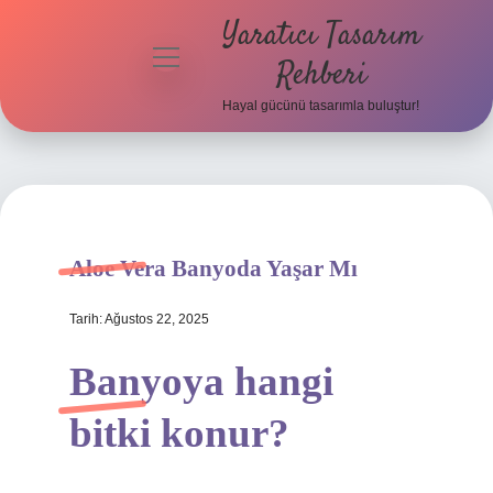
Yaratıcı Tasarım
menüyü
Rehberi
aç
Hayal gücünü tasarımla buluştur!
Anasayfa
Gizlilik
Politikası
Yasal Uyarı
Aloe Vera Banyoda Yaşar Mı
Hakkımızda
Tarih: Ağustos 22, 2025
Banyoya hangi
bitki konur?