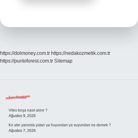
https://dolmoney.com.tr
https://nedakozmetik.com.tr
https://puntoforest.com.tr
Sitemap
Sidebar
Son Yazılar
Vites boşa nasıl alınır ?
Ağustos 9, 2026
Kır atın yanında yatan ya huyundan ya suyundan ne demek ?
Ağustos 7, 2026