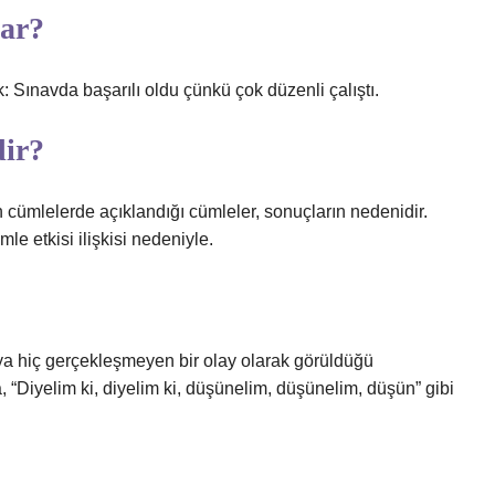
var?
k: Sınavda başarılı oldu çünkü çok düzenli çalıştı.
dir?
 cümlelerde açıklandığı cümleler, sonuçların nedenidir.
e etkisi ilişkisi nedeniyle.
eya hiç gerçekleşmeyen bir olay olarak görüldüğü
 “Diyelim ki, diyelim ki, düşünelim, düşünelim, düşün” gibi