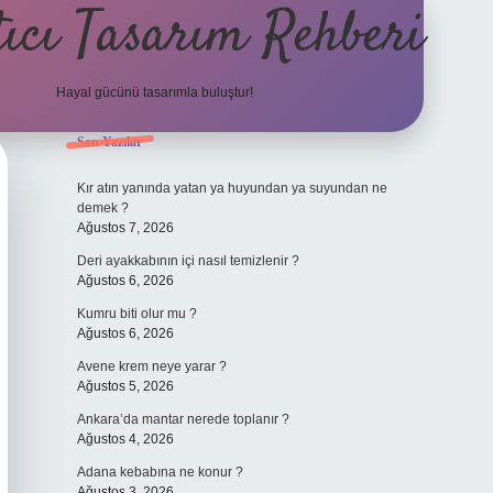
ıcı Tasarım Rehberi
Hayal gücünü tasarımla buluştur!
Sidebar
Son Yazılar
ilbet
Kır atın yanında yatan ya huyundan ya suyundan ne
demek ?
Ağustos 7, 2026
Deri ayakkabının içi nasıl temizlenir ?
Ağustos 6, 2026
Kumru biti olur mu ?
Ağustos 6, 2026
Avene krem neye yarar ?
Ağustos 5, 2026
Ankara’da mantar nerede toplanır ?
Ağustos 4, 2026
Adana kebabına ne konur ?
Ağustos 3, 2026