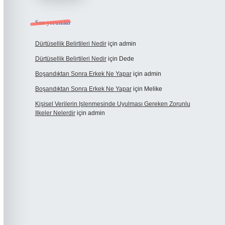
Son yorumlar
Dürtüsellik Belirtileri Nedir
için
admin
Dürtüsellik Belirtileri Nedir
için
Dede
Boşandıktan Sonra Erkek Ne Yapar
için
admin
Boşandıktan Sonra Erkek Ne Yapar
için
Melike
Kişisel Verilerin Işlenmesinde Uyulması Gereken Zorunlu
Ilkeler Nelerdir
için
admin