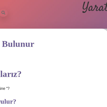
Yarat
l Bulunur
larız?
üne “?
rulur?