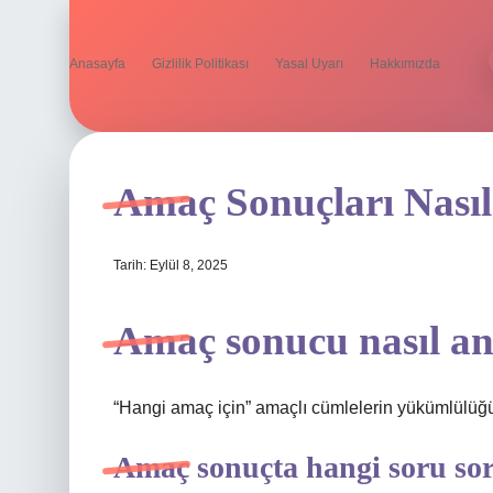
Anasayfa
Gizlilik Politikası
Yasal Uyarı
Hakkımızda
Amaç Sonuçları Nası
Tarih: Eylül 8, 2025
Amaç sonucu nasıl an
“Hangi amaç için” amaçlı cümlelerin yükümlülüğ
Amaç sonuçta hangi soru so