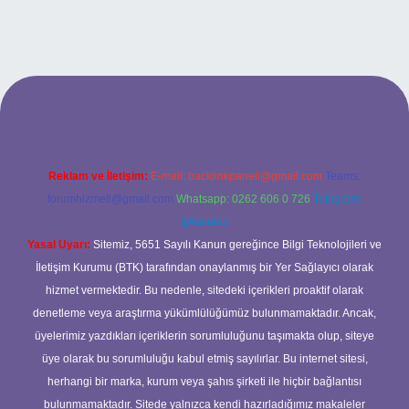
bet
Reklam ve İletişim:
E-mail:
backlinkpaneli@gmail.com
Teams:
forumhizmeti@gmail.com
Whatsapp: 0262 606 0 726
Telegram:
@karabul
Yasal Uyarı:
Sitemiz, 5651 Sayılı Kanun gereğince Bilgi Teknolojileri ve
İletişim Kurumu (BTK) tarafından onaylanmış bir Yer Sağlayıcı olarak
hizmet vermektedir. Bu nedenle, sitedeki içerikleri proaktif olarak
denetleme veya araştırma yükümlülüğümüz bulunmamaktadır. Ancak,
üyelerimiz yazdıkları içeriklerin sorumluluğunu taşımakta olup, siteye
üye olarak bu sorumluluğu kabul etmiş sayılırlar. Bu internet sitesi,
herhangi bir marka, kurum veya şahıs şirketi ile hiçbir bağlantısı
bulunmamaktadır. Sitede yalnızca kendi hazırladığımız makaleler