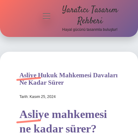
Yaratıcı Tasarım
menüyü
Rehberi
aç
Hayal gücünü tasarımla buluştur!
Anasayfa
Gizlilik
Politikası
Yasal Uyarı
Asliye Hukuk Mahkemesi Davaları
Ne Kadar Sürer
Hakkımızda
Tarih: Kasım 25, 2024
Asliye mahkemesi
ne kadar sürer?