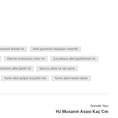
ymemek terletir mi
Atlet giymenin faydaları nelerdir
Atlet ter kokusunu önler mi
Çocuklara atlet giydirilmeli mi
derken atlet giyilir mi
Sporcu atleti ne işe yarar
Yarım atlet göğsü küçültür mü
Yarım atlet neden takılır
Sonraki Yazı
Hz Musanın Asası Kaç Cm