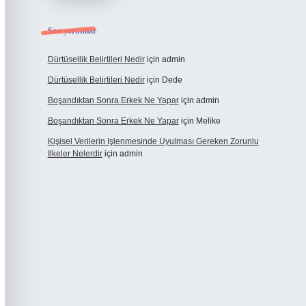
Son yorumlar
Dürtüsellik Belirtileri Nedir
için
admin
Dürtüsellik Belirtileri Nedir
için
Dede
Boşandıktan Sonra Erkek Ne Yapar
için
admin
Boşandıktan Sonra Erkek Ne Yapar
için
Melike
Kişisel Verilerin Işlenmesinde Uyulması Gereken Zorunlu
Ilkeler Nelerdir
için
admin