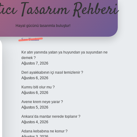
ıcı Tasarım Rehberi
Hayal gücünü tasarımla buluştur!
Sidebar
Son Yazılar
ilbet
Kır atın yanında yatan ya huyundan ya suyundan ne
demek ?
Ağustos 7, 2026
Deri ayakkabının içi nasıl temizlenir ?
Ağustos 6, 2026
Kumru biti olur mu ?
Ağustos 6, 2026
Avene krem neye yarar ?
Ağustos 5, 2026
Ankara’da mantar nerede toplanır ?
Ağustos 4, 2026
Adana kebabına ne konur ?
Ağustos 3, 2026