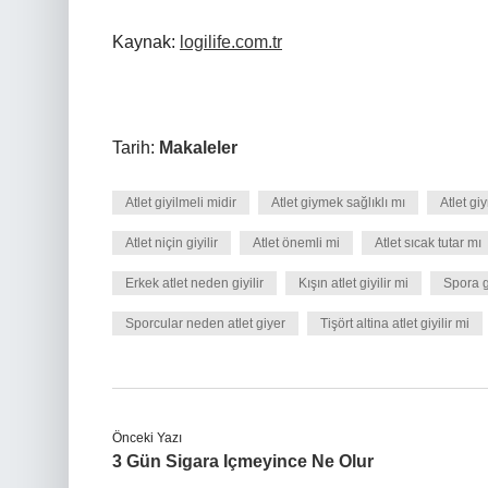
Kaynak:
logilife.com.tr
Tarih:
Makaleler
Atlet giyilmeli midir
Atlet giymek sağlıklı mı
Atlet gi
Atlet niçin giyilir
Atlet önemli mi
Atlet sıcak tutar mı
Erkek atlet neden giyilir
Kışın atlet giyilir mi
Spora gi
Sporcular neden atlet giyer
Tişört altina atlet giyilir mi
Önceki Yazı
3 Gün Sigara Içmeyince Ne Olur