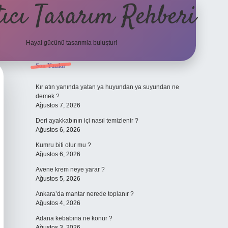
ıcı Tasarım Rehberi
Hayal gücünü tasarımla buluştur!
Sidebar
Son Yazılar
ilbet
Kır atın yanında yatan ya huyundan ya suyundan ne
demek ?
Ağustos 7, 2026
Deri ayakkabının içi nasıl temizlenir ?
Ağustos 6, 2026
Kumru biti olur mu ?
Ağustos 6, 2026
Avene krem neye yarar ?
Ağustos 5, 2026
Ankara’da mantar nerede toplanır ?
Ağustos 4, 2026
Adana kebabına ne konur ?
Ağustos 3, 2026