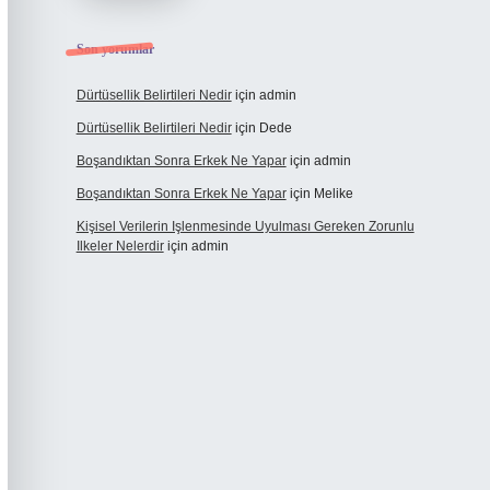
Son yorumlar
Dürtüsellik Belirtileri Nedir
için
admin
Dürtüsellik Belirtileri Nedir
için
Dede
Boşandıktan Sonra Erkek Ne Yapar
için
admin
Boşandıktan Sonra Erkek Ne Yapar
için
Melike
Kişisel Verilerin Işlenmesinde Uyulması Gereken Zorunlu
Ilkeler Nelerdir
için
admin