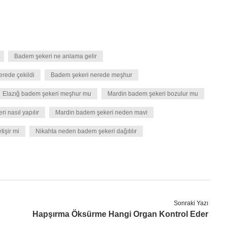
Badem şekeri ne anlama gelir
rede çekildi
Badem şekeri nerede meşhur
Elazığ badem şekeri meşhur mu
Mardin badem şekeri bozulur mu
i nasıl yapılır
Mardin badem şekeri neden mavi
işir mi
Nikahta neden badem şekeri dağıtılır
Sonraki Yazı
Hapşırma Öksürme Hangi Organ Kontrol Eder