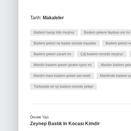
Tarih:
Makaleler
Badem hangi ilde meşhur
Badem şekere faydası var mı
Badem şekeri ne kadar sürede bayatlar
Badem şekeri ne
Badem şekeri zararlı mı
Çiğ badem nerede meşhur
Mardin badem şekeri gluten içerir mi
Mardin badem şeker
Mardin mavi badem şekeri adı nedir
Mardinde badem yet
Türkiyede en iyi badem nerede yetişir
Önceki Yazı
Zeynep Bastık In Kocası Kimdir