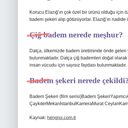
Korucu Elazığ’ın çok özel bir ürünü olduğu için öz
badem şekeri alıp götürüyorlar. Elazığ’ın nadide ü
Çiğ badem nerede meşhur?
Datça, ülkemizde badem üretiminde önde gelen y
bulunmaktadır. Datça çiğ bademleri doğal olarak
insan vücudu için sayısız faydası bulunmaktadır.
Badem şekeri nerede çekildi
Badem Şekeri (film serisi)Badem ŞekeriYapım
ÇaykıterMekanİstanbulKameraMurat CeylanKame
Kaynak:
hengrui.com.tr