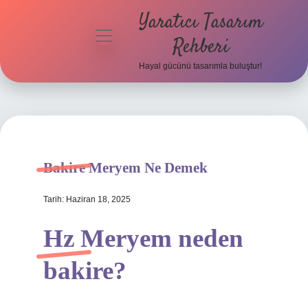
Yaratıcı Tasarım
menüyü
Rehberi
aç
Hayal gücünü tasarımla buluştur!
Anasayfa
Gizlilik
Politikası
Yasal Uyarı
Bakire Meryem Ne Demek
Hakkımızda
Tarih: Haziran 18, 2025
Hz Meryem neden
bakire?