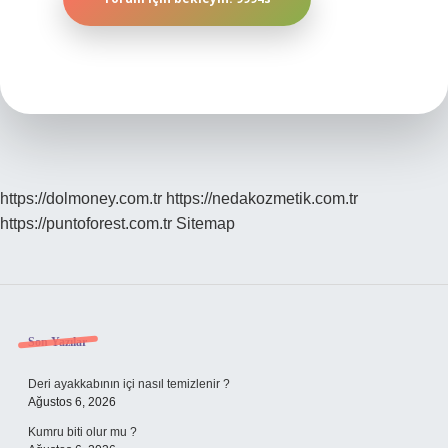
https://dolmoney.com.tr
https://nedakozmetik.com.tr
https://puntoforest.com.tr
Sitemap
Sidebar
Son Yazılar
Deri ayakkabının içi nasıl temizlenir ?
Ağustos 6, 2026
Kumru biti olur mu ?