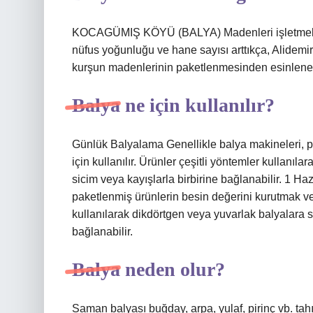
KOCAGÜMIŞ KÖYÜ (BALYA) Madenleri işletmek için
nüfus yoğunluğu ve hane sayısı arttıkça, Alidem
kurşun madenlerinin paketlenmesinden esinlene
Balya ne için kullanılır?
Günlük Balyalama Genellikle balya makineleri, 
için kullanılır. Ürünler çeşitli yöntemler kullanıla
sicim veya kayışlarla birbirine bağlanabilir. 1 
paketlenmiş ürünlerin besin değerini kurutmak ve 
kullanılarak dikdörtgen veya yuvarlak balyalara sar
bağlanabilir.
Balya neden olur?
Saman balyası buğday, arpa, yulaf, pirinç vb. tahıl