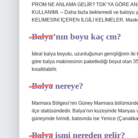
PROM NE ANLAMA GELİR? TDK’YA GÖRE AN
KULLANIMI. – Daha fazla beklemedi ve baloyu y
KELİMESİNİ İÇEREN İLGİLİ KELİMELER. Maskeli
Balya’nın boyu kaç cm?
İdeal balya boyutu, uzunluğunun genişliğinin iki k
göre balya makinesinin paketlediği boyut olan 35 
kısaltılabilir.
Balya nereye?
Marmara Bölgesi’nin Güney Marmara bölümünde, Balı
ilçe statüsündedir. Balya’nın kuzeyinde Manyas v
güneyinde İvrindi, batısında ise Yenice (Çanakka
Balya ismi nereden gelir?