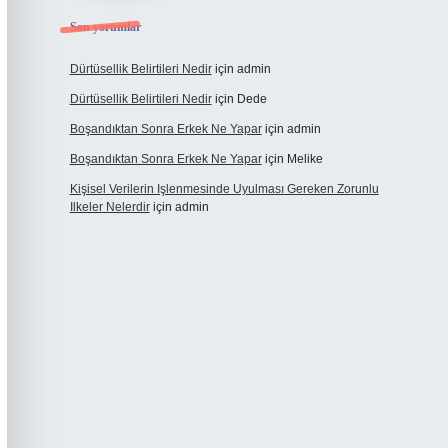
Son yorumlar
Dürtüsellik Belirtileri Nedir
için
admin
Dürtüsellik Belirtileri Nedir
için
Dede
Boşandıktan Sonra Erkek Ne Yapar
için
admin
Boşandıktan Sonra Erkek Ne Yapar
için
Melike
Kişisel Verilerin Işlenmesinde Uyulması Gereken Zorunlu
Ilkeler Nelerdir
için
admin