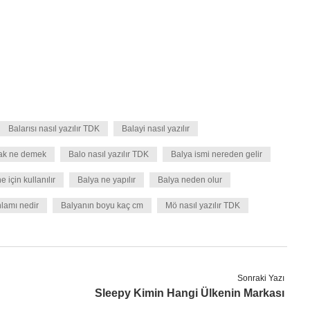
Balarısı nasıl yazılır TDK
Balayi nasıl yazılır
ak ne demek
Balo nasıl yazılır TDK
Balya ismi nereden gelir
e için kullanılır
Balya ne yapılır
Balya neden olur
lamı nedir
Balyanın boyu kaç cm
Mö nasıl yazılır TDK
Sonraki Yazı
Sleepy Kimin Hangi Ülkenin Markası