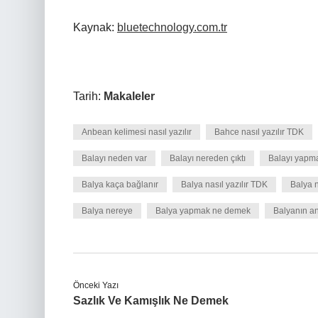
Kaynak:
bluetechnology.com.tr
Tarih:
Makaleler
Anbean kelimesi nasıl yazılır
Bahce nasıl yazılır TDK
Balayı neden var
Balayı nereden çıktı
Balayı yapm
Balya kaça bağlanır
Balya nasıl yazılır TDK
Balya n
Balya nereye
Balya yapmak ne demek
Balyanın an
Önceki Yazı
Sazlık Ve Kamışlık Ne Demek