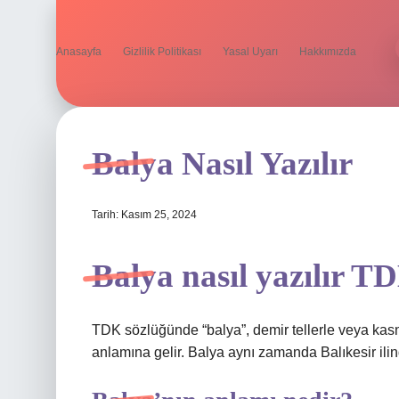
Anasayfa
Gizlilik Politikası
Yasal Uyarı
Hakkımızda
Balya Nasıl Yazılır
Tarih: Kasım 25, 2024
Balya nasıl yazılır T
TDK sözlüğünde “balya”, demir tellerle veya kasn
anlamına gelir. Balya aynı zamanda Balıkesir ilind