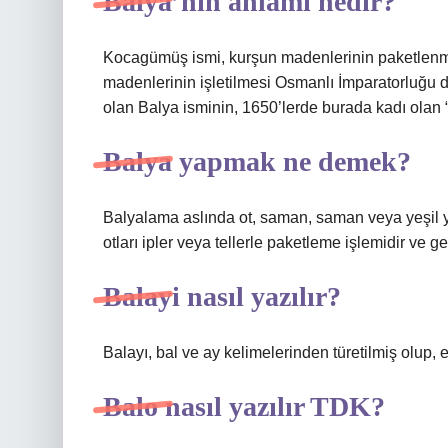
Balya’nın anlamı nedir?
Kocagümüş ismi, kurşun madenlerinin paketlenm
madenlerinin işletilmesi Osmanlı İmparatorluğ
olan Balya isminin, 1650’lerde burada kadı olan 
Balya yapmak ne demek?
Balyalama aslında ot, saman, saman veya yeşil y
otları ipler veya tellerle paketleme işlemidir ve g
Balayi nasıl yazılır?
Balayı, bal ve ay kelimelerinden türetilmiş olup, ev
Balo nasıl yazılır TDK?