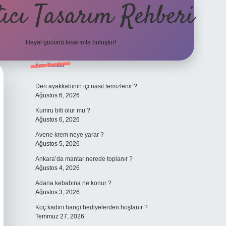
ıcı Tasarım Rehberi
Hayal gücünü tasarımla buluştur!
Sidebar
Son Yazılar
ilbet
Deri ayakkabının içi nasıl temizlenir ?
Ağustos 6, 2026
Kumru biti olur mu ?
Ağustos 6, 2026
Avene krem neye yarar ?
Ağustos 5, 2026
Ankara’da mantar nerede toplanır ?
Ağustos 4, 2026
Adana kebabına ne konur ?
Ağustos 3, 2026
Koç kadını hangi hediyelerden hoşlanır ?
Temmuz 27, 2026