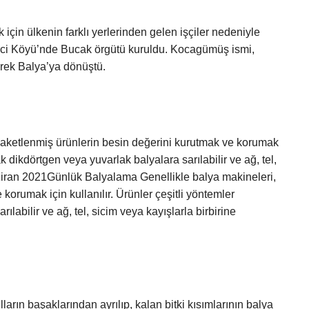
 ülkenin farklı yerlerinden gelen işçiler nedeniyle
irci Köyü’nde Bucak örgütü kuruldu. Kocagümüş ismi,
rek Balya’ya dönüştü.
paketlenmiş ürünlerin besin değerini kurutmak ve korumak
rak dikdörtgen veya yuvarlak balyalara sarılabilir ve ağ, tel,
Haziran 2021Günlük Balyalama Genellikle balya makineleri,
korumak için kullanılır. Ürünler çeşitli yöntemler
ılabilir ve ağ, tel, sicim veya kayışlarla birbirine
ların başaklarından ayrılıp, kalan bitki kısımlarının balya