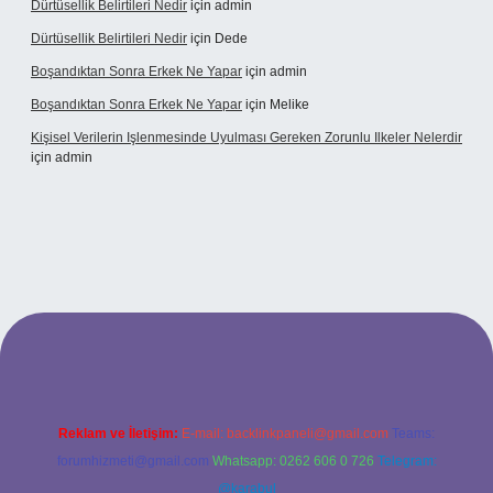
Dürtüsellik Belirtileri Nedir
için
admin
Dürtüsellik Belirtileri Nedir
için
Dede
Boşandıktan Sonra Erkek Ne Yapar
için
admin
Boşandıktan Sonra Erkek Ne Yapar
için
Melike
Kişisel Verilerin Işlenmesinde Uyulması Gereken Zorunlu Ilkeler Nelerdir
için
admin
et
Reklam ve İletişim:
E-mail:
backlinkpaneli@gmail.com
Teams:
forumhizmeti@gmail.com
Whatsapp: 0262 606 0 726
Telegram:
@karabul