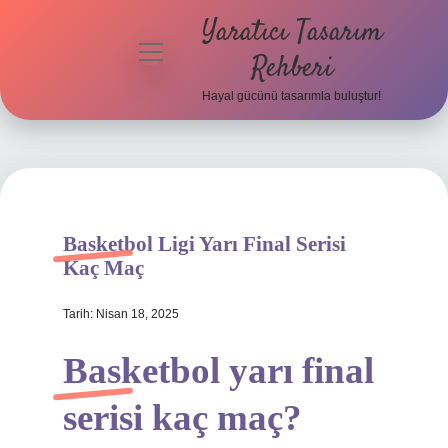
Yaratıcı Tasarım
menüyü
Rehberi
aç
Hayal gücünü tasarımla buluştur!
Anasayfa
Gizlilik
Politikası
Yasal Uyarı
Basketbol Ligi Yarı Final Serisi
Kaç Maç
Hakkımızda
Tarih: Nisan 18, 2025
Basketbol yarı final
serisi kaç maç?